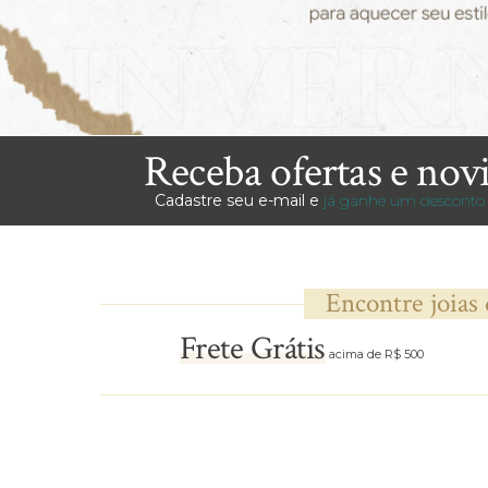
Brincos Segundo Furo
Receba ofertas e nov
Cadastre seu e-mail e
já ganhe um desconto 
Encontre joias
Frete Grátis
acima de R$ 500