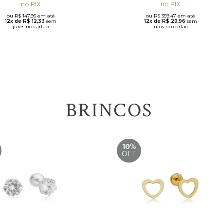
no PIX
no PIX
ou R$ 147,95 em até
ou R$ 359,47 em até
12x de R$ 12,33
sem
12x de R$ 29,96
sem
juros no cartão
juros no cartão
BRINCOS
10
%
OFF