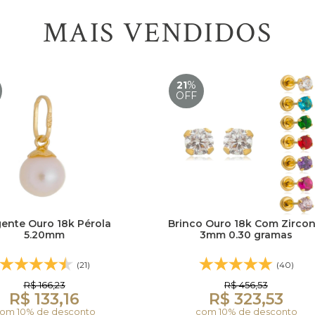
MAIS VENDIDOS
21
%
OFF
ente Ouro 18k Pérola
Brinco Ouro 18k Com Zircon
5.20mm
3mm 0.30 gramas
(21)
(40)
R$ 166,23
R$ 456,53
R$ 133,16
R$ 323,53
om 10% de desconto
com 10% de desconto