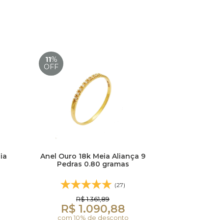
11
%
OFF
ia
Anel Ouro 18k Meia Aliança 9
Pedras 0.80 gramas
(27)
R$ 1.361,89
R$ 1.090,88
com 10% de desconto