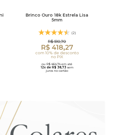
ni
Brinco Ouro 18k Estrela Lisa
5mm
(2)
R$ 510,70
R$ 418,27
com 10% de desconto
no PIX
ou R$ 464,74 em até
12x de R$ 38,73
sem
juros no cartão