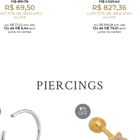
R$ 89,79
R$ 1.021,42
R$ 69,50
R$ 827,36
om 10% de desconto
com 10% de desconto
no PIX
no PIX
ou R$ 77,22 em até
ou R$ 919,28 em até
12x de R$ 6,44
sem
12x de R$ 76,61
sem
juros no cartão
juros no cartão
PIERCINGS
9
%
OFF