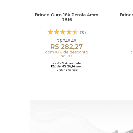
Brinco Ouro 18k Pérola 4mm
Brinco
RB16
(18)
R$ 348,48
R$ 282,27
com 10% de desconto
c
no PIX
ou R$ 313,63 em até
12x de R$ 26,14
sem
juros no cartão