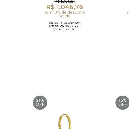
R$ 1.306,81
R$ 1.046,76
com 10% de desconto
c
no PIX
ou R$ 1.163,06 em até
12x de R$ 96,92
sem
juros no cartão
21
%
15
%
OFF
OFF