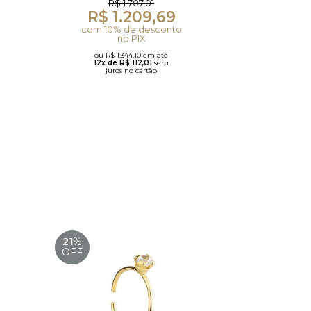
R$ 1.707,01
R$ 1.209,69
com 10% de desconto
no PIX
ou R$ 1.344,10 em até
12x de R$ 112,01
sem
juros no cartão
21
%
OFF