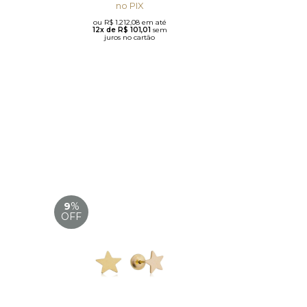
no PIX
ou R$ 1.212,08 em até
12x de R$ 101,01
sem
juros no cartão
9
%
OFF