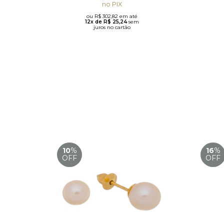
no PIX
ou R$ 302,82 em até
12x de R$ 25,24
sem
juros no cartão
10
%
16
%
OFF
OFF