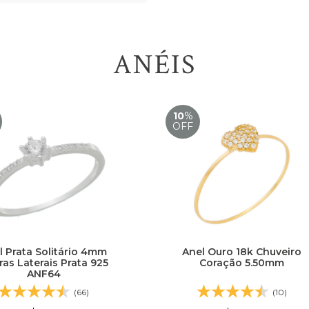
ANÉIS
10
%
OFF
l Prata Solitário 4mm
Anel Ouro 18k Chuveiro
as Laterais Prata 925
Coração 5.50mm
ANF64
(66)
(10)