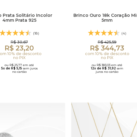
 Prata Solitário Incolor
Brinco Ouro 18k Coração Mi
4mm Prata 925
5mm
(18)
(4)
R$ 30,67
R$ 425,59
R$ 23,20
R$ 344,73
om 10% de desconto
com 10% de desconto
no PIX
no PIX
ou R$ 25,77 em até
ou R$ 383,03 em até
5x de R$ 5,15
sem juros
12x de R$ 31,92
sem
no cartão
juros no cartão