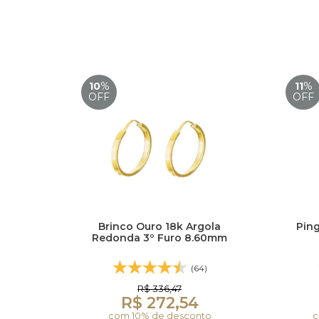
10
%
11
%
OFF
OFF
Brinco Ouro 18k Argola
Ping
Redonda 3º Furo 8.60mm
(64)
R$ 336,47
R$ 272,54
com 10% de desconto
c