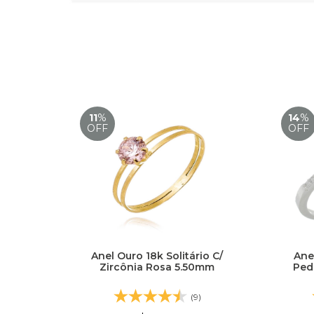
11
%
14
%
OFF
OFF
Anel Ouro 18k Solitário C/
Ane
Zircônia Rosa 5.50mm
Pedr
(9)