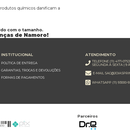
 produtos químicos danificam a
ordo com o tamanho.
anças de Namoro!
INSTITUCIONAL
ATENDIMENTO
TELEFONE (11) 4171-0753
POLÍTICA DE ENTREGA
SEGUNDA À SEXTA | 9 À
GARANTIAS, TROCAS E DEVOLUÇÕES
E-MAIL SAC@JOIASPRI
FORMAS DE PAGAMENTOS
WHATSAPP (11) 93000-9
Parceiros