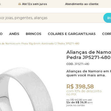
x
Até 12x
sem juros
Atendimento
ao cliente:
B
NO
ANÉIS
BRINCOS
COLARES E GARGANTILHAS
COR
as de Namoro em Prata 10g 6mm Acetinada C/ Pedra JP5271-480
Alianças de Namo
Anéis de Prata
Brincos Bola
Colar Ponto de Luz
Corrente Elo Português
Piercing de Pressão
Pingente Canga
Pulseira de Pedras
Anel Chuveir
Brincos Chuv
Colar Religio
Corrente Gr
Piercing de
Pingente de 
Pulseira Gru
Pedra JP5271-480
COD.
JP5271-480
ês
Anel Solitário
Brincos de Festa
Colares em Ouro
Pingente Gota
Pulseiras em Ouro
Aparador de 
Brincos de P
Corrente de
Pingente Me
Pulseiras em
Alianças de Namoro em P
to
Corrente Singapura
Corrente Ve
quem você mais ama.
Anéis de Formatura
Brincos Gota
Pingente Ponto de Luz
Pulseiras Masculinas
R$ 398,58
Brincos Gran
Pingente Rel
Pulseiras Ou
ose
Correntes em Prata
Correntes F
com 10% de desconto
no PIX
ou R$ 442,86 em até
ão
ina
Brincos Pequenos
Pingentes de Brincos
Brincos Pont
Berloques e
12x de R$ 36,91
sem
juros no cartão