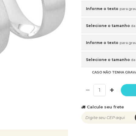
Informe o texto
para grav
Selecione o tamanho
da
Informe o texto
para grav
Selecione o tamanho
da
CASO NÃO TENHA GRAV
−
+
Calcule seu frete