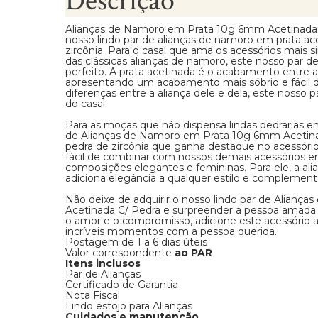
Descrição
Alianças de Namoro em Prata 10g 6mm Acetinada
nosso lindo par de alianças de namoro em prata a
zircônia. Para o casal que ama os acessórios mais 
das clássicas alianças de namoro, este nosso par d
perfeito. A prata acetinada é o acabamento entre a 
apresentando um acabamento mais sóbrio e fácil
diferenças entre a aliança dele e dela, este nosso
do casal.
Para as moças que não dispensa lindas pedrarias e
de Alianças de Namoro em Prata 10g 6mm Acetin
pedra de zircônia que ganha destaque no acessório. 
fácil de combinar com nossos demais acessórios em
composições elegantes e femininas. Para ele, a ali
adiciona elegância a qualquer estilo e complementa
Não deixe de adquirir o nosso lindo par de Alian
Acetinada C/ Pedra e surpreender a pessoa amada.
o amor e o compromisso, adicione este acessório 
incríveis momentos com a pessoa querida.
Postagem de 1 a 6 dias úteis
Valor correspondente
ao PAR
Itens inclusos
Par de Alianças
Certificado de Garantia
Nota Fiscal
Lindo estojo para Alianças
Cuidados e manutenção