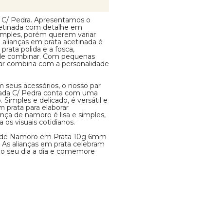
 C/ Pedra. Apresentamos o
cetinada com detalhe em
simples, porém querem variar
e alianças em prata acetinada é
prata polida e a fosca,
 de combinar. Com pequenas
 par combina com a personalidade
m seus acessórios, o nosso par
ada C/ Pedra conta com uma
Simples e delicado, é versátil e
 prata para elaborar
ança de namoro é lisa e simples,
 os visuais cotidianos.
ças de Namoro em Prata 10g 6mm
 As alianças em prata celebram
ao seu dia a dia e comemore