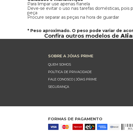
Para limpar use apenas flanela
Deve-se evitar o uso nas tarefas domésticas, pois
peça
Procure separar as peças na hora de guardar
* Peso aproximado. O peso pode variar de ac
Confira outros modelos de
Ali
SOBRE A JÓIAS PRIME
QUEM SOMOS
POLÍTICA DE PRIVACIDADE
FALE CONOSCO | JÓIAS PRIME
SEGURANÇA
FORMAS DE PAGAMENTO