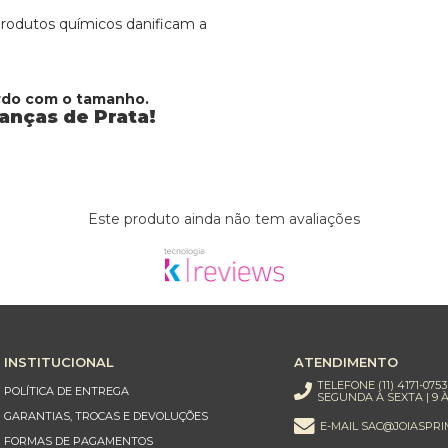
 produtos químicos danificam a
ordo com o tamanho.
ianças de Prata!
Este produto ainda não tem avaliações
INSTITUCIONAL
ATENDIMENTO
TELEFONE (11) 4171-0753
POLÍTICA DE ENTREGA
SEGUNDA À SEXTA | 9 À
GARANTIAS, TROCAS E DEVOLUÇÕES
E-MAIL SAC@JOIASPRI
FORMAS DE PAGAMENTOS