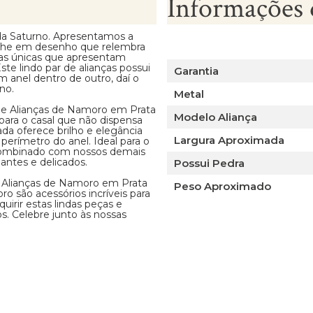
Informações 
a Saturno. Apresentamos a
alhe em desenho que relembra
ças únicas que apresentam
te lindo par de alianças possui
Garantia
 anel dentro de outro, daí o
no.
Metal
de Alianças de Namoro em Prata
Modelo Aliança
ara o casal que não dispensa
ada oferece brilho e elegância
Largura Aproximada
perímetro do anel. Ideal para o
 combinado com nossos demais
antes e delicados.
Possui Pedra
 Alianças de Namoro em Prata
Peso Aproximado
 são acessórios incríveis para
irir estas lindas peças e
. Celebre junto às nossas