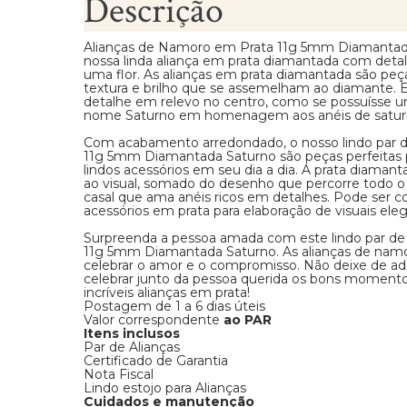
Descrição
Alianças de Namoro em Prata 11g 5mm Diamantad
nossa linda aliança em prata diamantada com det
uma flor. As alianças em prata diamantada são pe
textura e brilho que se assemelham ao diamante. Es
detalhe em relevo no centro, como se possuísse um
nome Saturno em homenagem aos anéis de satur
Com acabamento arredondado, o nosso lindo par 
11g 5mm Diamantada Saturno são peças perfeitas p
lindos acessórios em seu dia a dia. A prata diamant
ao visual, somado do desenho que percorre todo o 
casal que ama anéis ricos em detalhes. Pode ser
acessórios em prata para elaboração de visuais eleg
Surpreenda a pessoa amada com este lindo par de
11g 5mm Diamantada Saturno. As alianças de namoro
celebrar o amor e o compromisso. Não deixe de adqu
celebrar junto da pessoa querida os bons momentos
incríveis alianças em prata!
Postagem de 1 a 6 dias úteis
Valor correspondente
ao PAR
Itens inclusos
Par de Alianças
Certificado de Garantia
Nota Fiscal
Lindo estojo para Alianças
Cuidados e manutenção