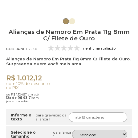
Alianças de Namoro Em Prata 11g 8mm
C/ Filete de Ouro
nenhuma avaliação
COD.
JPNET17-550
Alianças de Namoro Em Prata 11g 8mm C/ Filete de Ouro.
Surpreenda quem você mais ama.
R$ 1.012,12
com 10% de desconto
no PIX
ou R$ 1.124,57 em até
12x de R$ 93,71
sem
juros no cartão
Informe o
para gravação da
texto
aliança 1
Selecione o
da aliança
tamanho
1