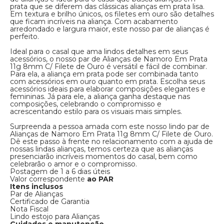
prata que se diferem das clássicas alianças em prata lisa.
Em textura e brilho únicos, os filetes em ouro são detalhes
que ficam incríveis na aliança. Com acabamento
arredondado e largura maior, este nosso par de alianças é
perfeito.
Ideal para o casal que ama lindos detalhes em seus
acessórios, o nosso par de Alianças de Namoro Em Prata
11g 8mm C/ Filete de Ouro é versátil e fácil de combinar.
Para ela, a aliança em prata pode ser combinada tanto
com acessórios em ouro quanto em prata. Escolha seus
acessórios ideais para elaborar composições elegantes e
femininas. Já para ele, a aliança ganha destaque nas
composições, celebrando o compromisso e
acrescentando estilo para os visuais mais simples.
Surpreenda a pessoa amada com este nosso lindo par de
Alianças de Namoro Em Prata 11g 8mm C/ Filete de Ouro.
Dê este passo à frente no relacionamento com a ajuda de
nossas lindas alianças, temos certeza que as alianças
presenciarão incríveis momentos do casal, bem como
celebrarão o amor e o compromisso.
Postagem de 1 a 6 dias úteis
Valor correspondente
ao PAR
Itens inclusos
Par de Alianças
Certificado de Garantia
Nota Fiscal
Lindo estojo para Alianças