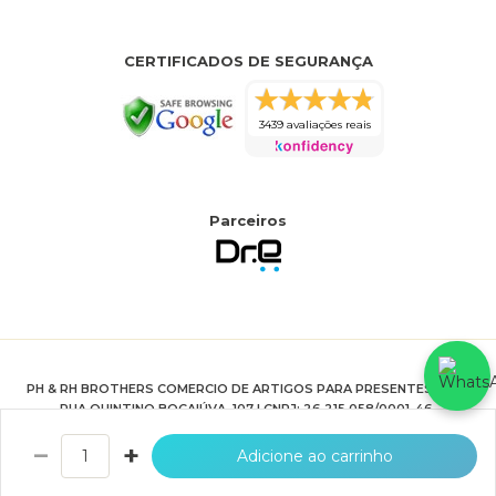
CERTIFICADOS DE SEGURANÇA
3439 avaliações reais
Parceiros
PH & RH BROTHERS COMERCIO DE ARTIGOS PARA PRESENTES LTDA
RUA QUINTINO BOCAIÚVA, 107 | CNPJ: 26.215.058/0001-46.
HTTPS://WWW.JOIASPRIME.COM.BR
−
+
Adicione ao carrinho