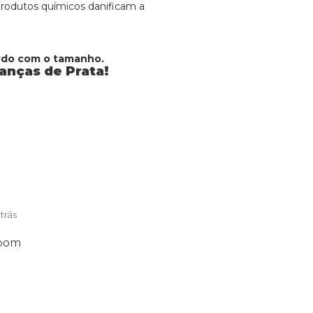
 produtos químicos danificam a
ordo com o tamanho.
ianças de Prata!
trás
 bom