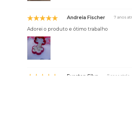
Andreia Fischer
7 anos at
Adorei o produto e ótimo trabalho
Everton Silva
7 anos atrás
Super satisfeito, melhor preço que já vi em
estou apaixonado na minha, e a minha namora
aliança.. muito obrigado pelo atendimento i
dúvidas.