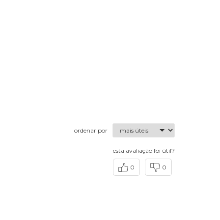
ordenar por
esta avaliação foi útil?
0
0