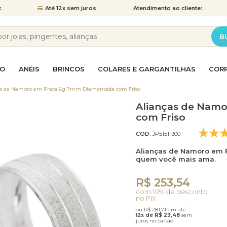
x
Até 12x
sem juros
Atendimento
ao cliente:
B
NO
ANÉIS
BRINCOS
COLARES E GARGANTILHAS
COR
as de Namoro em Prata 6g 7mm Diamantada com Friso
Alianças de Nam
Anéis de Prata
Brincos Bola
Colar Ponto de Luz
Corrente Elo Português
Piercing de Pressão
Pingente Canga
Pulseira de Pedras
Anel Chuveir
Brincos Chuv
Colar Religio
Corrente Gr
Piercing de
Pingente de 
Pulseira Gru
com Friso
COD.
JP5151-300
ês
Anel Solitário
Brincos de Festa
Colares em Ouro
Pingente Gota
Pulseiras em Ouro
Aparador de 
Brincos de P
Corrente de
Pingente Me
Pulseiras em
Alianças de Namoro em 
to
Corrente Singapura
Corrente Ve
quem você mais ama.
Anéis de Formatura
Brincos Gota
Pingente Ponto de Luz
Pulseiras Masculinas
Brincos Gran
Pingente Rel
Pulseiras Ou
R$ 253,54
ose
Correntes em Prata
Correntes F
com 10% de desconto
no PIX
ão
ina
Brincos Pequenos
Pingentes de Brincos
Brincos Pont
Berloques e
ou R$ 281,71 em até
12x de R$ 23,48
sem
juros no cartão