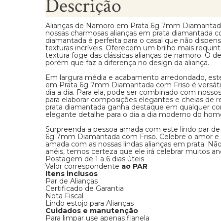
Descrição
Alianças de Namoro em Prata 6g 7mm Diamantada
nossas charmosas alianças em prata diamantada co
diamantada é perfeita para o casal que não dispens
texturas incríveis. Oferecem um brilho mais requin
textura foge das clássicas alianças de namoro. O de
porém que faz a diferença no design da aliança.
Em largura média e acabamento arredondado, est
em Prata 6g 7mm Diamantada com Friso é versátil
dia a dia. Para ela, pode ser combinado com nosso
para elaborar composições elegantes e cheias de re
prata diamantada ganha destaque em qualquer co
elegante detalhe para o dia a dia moderno do ho
Surpreenda a pessoa amada com este lindo par de
6g 7mm Diamantada com Friso. Celebre o amor e
amada com as nossas lindas alianças em prata. Não 
anéis, temos certeza que ele irá celebrar muitos an
Postagem de 1 a 6 dias úteis
Valor correspondente
ao PAR
Itens inclusos
Par de Alianças
Certificado de Garantia
Nota Fiscal
Lindo estojo para Alianças
Cuidados e manutenção
Para limpar use apenas flanela