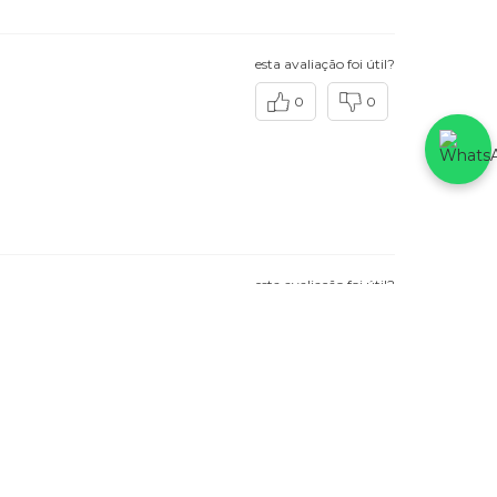
esta avaliação foi útil?
0
0
esta avaliação foi útil?
0
0
alianças lindas..
 feliz estou com essa
o uma preferência sem