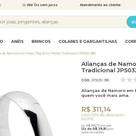
x
Até 12x
sem juros
Atendimento
ao cliente:
B
NO
ANÉIS
BRINCOS
COLARES E GARGANTILHAS
COR
as de Namoro em Prata 7.6g 5mm Polida Tradicional JP5032-380
Alianças de Namo
Anéis de Prata
Brincos Bola
Colar Ponto de Luz
Corrente Elo Português
Piercing de Pressão
Pingente Canga
Pulseira de Pedras
Anel Chuveir
Brincos Chuv
Colar Religio
Corrente Gr
Piercing de
Pingente de 
Pulseira Gru
Tradicional JP503
COD.
JP5032-380
ês
Anel Solitário
Brincos de Festa
Colares em Ouro
Pingente Gota
Pulseiras em Ouro
Aparador de 
Brincos de P
Corrente de
Pingente Me
Pulseiras em
Alianças de Namoro em P
to
Corrente Singapura
Corrente Ve
quem você mais ama.
Anéis de Formatura
Brincos Gota
Pingente Ponto de Luz
Pulseiras Masculinas
Brincos Gran
Pingente Rel
Pulseiras Ou
R$ 311,14
ose
Correntes em Prata
Correntes F
com 10% de desconto
no PIX
ão
ina
Brincos Pequenos
Pingentes de Brincos
Brincos Pont
Berloques e
ou R$ 345,71 em até
12x de R$ 28,81
sem
juros no cartão