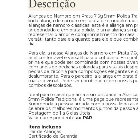
Descrição
Alianças de Namoro em Prata 7.6g 5mm Polida Tra
linda aliança de namoro em prata em modelo tradi
alianças de namoro clássicas, esta é a aliança em 
arredondado e em prata polida, é uma aliança simp
representar o amor e comprometimento do casal. 
versátil tanto para ela quanto para ele e que combi
dia.
Para ela, a nossa Alianças de Namoro em Prata 7.6
anel confortável e versátil para o cotidiano. Em pra
brilha e que pode ser combinada com nossas dive
com anéis de pedrarias coloridas para visuais despo
pedras de zircônia para composições elegantes e q
deslumbrante. Para o parceiro, a aliança em prata 
mais no visual. Pode ser combinada com nossas pul
combos descolados.
Ideal para o casal que ama a simplicidade, a Alian
5mm Polida Tradicional é uma peça que represen
Surpreenda a pessoa amada com a nossa linda ali
celebre os melhores momentos juntos da pessoa 
Postagem de 1 a 6 dias úteis
Valor correspondente
ao PAR
Itens inclusos
Par de Alianças
Certificado de Garantia