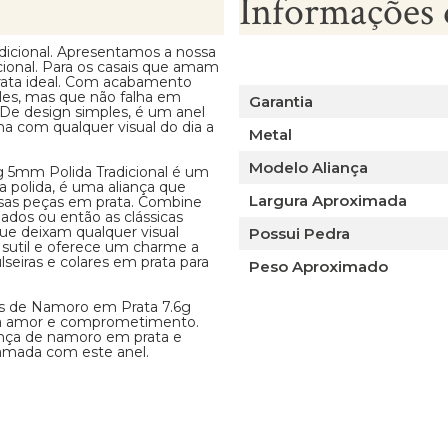
Informações 
dicional. Apresentamos a nossa
cional. Para os casais que amam
prata ideal. Com acabamento
les, mas que não falha em
Garantia
De design simples, é um anel
na com qualquer visual do dia a
Metal
Modelo Aliança
g 5mm Polida Tradicional é um
ta polida, é uma aliança que
Largura Aproximada
rsas peças em prata. Combine
jados ou então as clássicas
ue deixam qualquer visual
Possui Pedra
é sutil e oferece um charme a
seiras e colares em prata para
Peso Aproximado
ças de Namoro em Prata 7.6g
ta amor e comprometimento.
ança de namoro em prata e
amada com este anel.