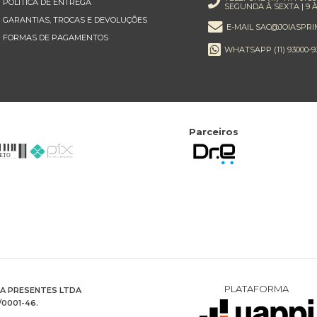
POLÍTICA DE ENTREGA
SEGUNDA À SEXTA | 9 À
GARANTIAS, TROCAS E DEVOLUÇÕES
E-MAIL SAC@JOIASPRI
FORMAS DE PAGAMENTOS
WHATSAPP (11) 93000-9
Parceiros
PLATAFORMA
RA PRESENTES LTDA
/0001-46.