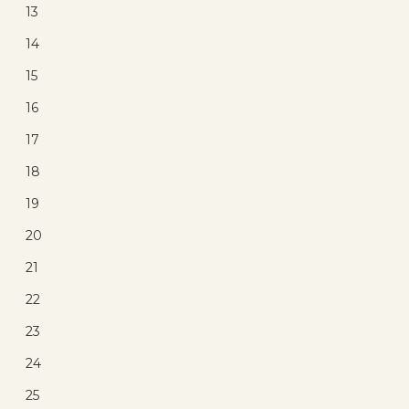
13
15
%
14
OFF
15
16
17
18
19
Anel Prata Divino Espirito
20
Santo Prata 925
21
(3)
22
R$ 65,82
R$ 50,35
23
com 10% de desconto
no PIX
24
ou R$ 55,94 em até
11x de R$ 5,09
sem
25
juros no cartão