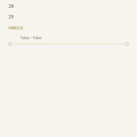
28
29
PREÇO
16
%
false - false
OFF
Anel Prata 925 Cruz Lisa
(0)
R$ 71,45
R$ 54,02
com 10% de desconto