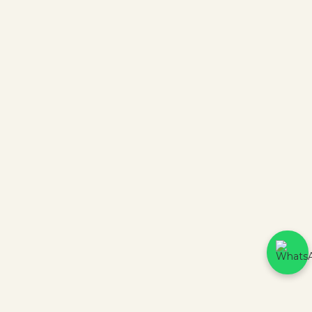
Plataforma
Criação
CERTIFICADOS DE SEGURANÇA
3439 avaliações reais
Parceiros