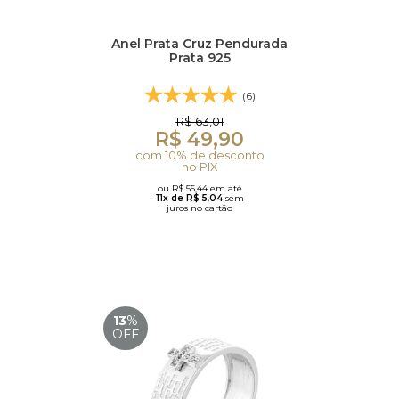
Anel Prata Cruz Pendurada
Prata 925
(6)
R$ 63,01
R$ 49,90
com 10% de desconto
no PIX
ou R$ 55,44 em até
11x de R$ 5,04
sem
juros no cartão
13
%
OFF