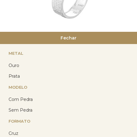
Anel Prata Pai Nosso Prata 925
Fechar
METAL
(7)
R$ 316,21
Ouro
R$ 247,59
com 10% de desconto
Prata
no PIX
ou R$ 275,10 em até
MODELO
12x de R$ 22,93
sem
juros no cartão
Com Pedra
Sem Pedra
FORMATO
12
%
Cruz
OFF