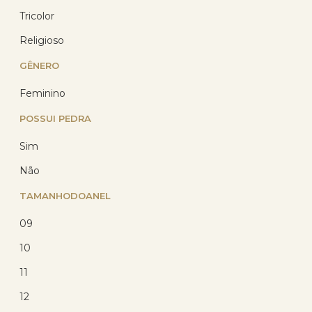
Tricolor
Religioso
GÊNERO
Feminino
POSSUI PEDRA
Anel Prata Cruz C/Zircônia
Prata 925
Sim
(10)
Não
R$ 87,89
TAMANHODOANEL
R$ 69,61
com 10% de desconto
09
no PIX
ou R$ 77,34 em até
10
12x de R$ 6,45
sem
juros no cartão
11
12