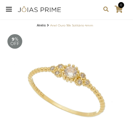
0
Anéis
Anel Ouro 18k Solitário 4mm
9
%
OFF