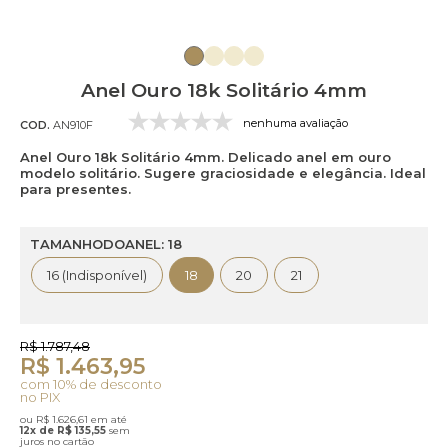
Anel Ouro 18k Solitário 4mm
nenhuma avaliação
COD.
AN910F
Anel Ouro 18k Solitário 4mm. Delicado anel em ouro
modelo solitário. Sugere graciosidade e elegância. Ideal
para presentes.
TAMANHODOANEL: 18
16 (Indisponível)
18
20
21
R$ 1.787,48
R$ 1.463,95
com 10% de desconto
no PIX
ou R$ 1.626,61 em até
12x de R$ 135,55
sem
juros no cartão