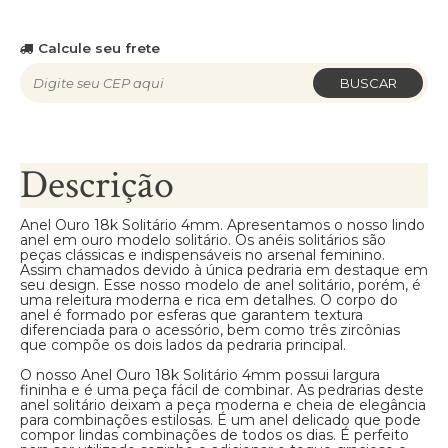
Calcule seu frete
BUSCAR
Descrição
Anel Ouro 18k Solitário 4mm. Apresentamos o nosso lindo
anel em ouro modelo solitário. Os anéis solitários são
peças clássicas e indispensáveis no arsenal feminino.
Assim chamados devido à única pedraria em destaque em
seu design. Esse nosso modelo de anel solitário, porém, é
uma releitura moderna e rica em detalhes. O corpo do
anel é formado por esferas que garantem textura
diferenciada para o acessório, bem como três zircônias
que compõe os dois lados da pedraria principal.
O nosso Anel Ouro 18k Solitário 4mm possui largura
fininha e é uma peça fácil de combinar. As pedrarias deste
anel solitário deixam a peça moderna e cheia de elegância
para combinações estilosas. É um anel delicado que pode
compor lindas combinações de todos os dias. É perfeito