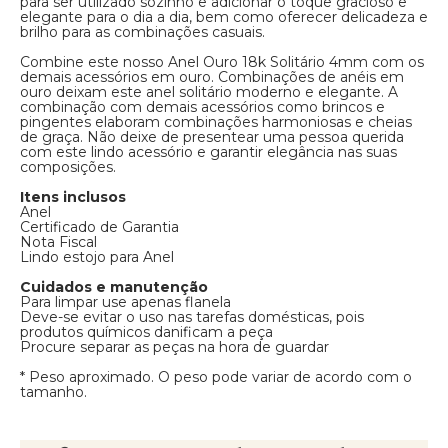
para ser utilizado sozinho e adicionar o toque gracioso e
elegante para o dia a dia, bem como oferecer delicadeza e
brilho para as combinações casuais.
Combine este nosso Anel Ouro 18k Solitário 4mm com os
demais acessórios em ouro. Combinações de anéis em
ouro deixam este anel solitário moderno e elegante. A
combinação com demais acessórios como brincos e
pingentes elaboram combinações harmoniosas e cheias
de graça. Não deixe de presentear uma pessoa querida
com este lindo acessório e garantir elegância nas suas
composições.
Itens inclusos
Anel
Certificado de Garantia
Nota Fiscal
Lindo estojo para Anel
Cuidados e manutenção
Para limpar use apenas flanela
Deve-se evitar o uso nas tarefas domésticas, pois
produtos químicos danificam a peça
Procure separar as peças na hora de guardar
* Peso aproximado. O peso pode variar de acordo com o
tamanho.