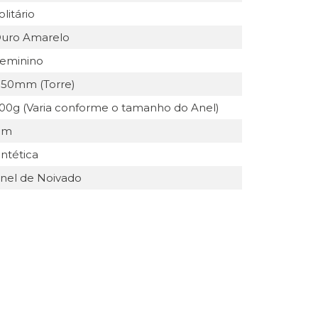
olitário
uro Amarelo
eminino
.50mm (Torre)
.00g (Varia conforme o tamanho do Anel)
im
intética
nel de Noivado