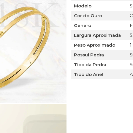
Modelo
S
Cor do Ouro
O
Gênero
F
Largura Aproximada
5
Peso Aproximado
1
Possui Pedra
S
Tipo da Pedra
S
Tipo do Anel
A