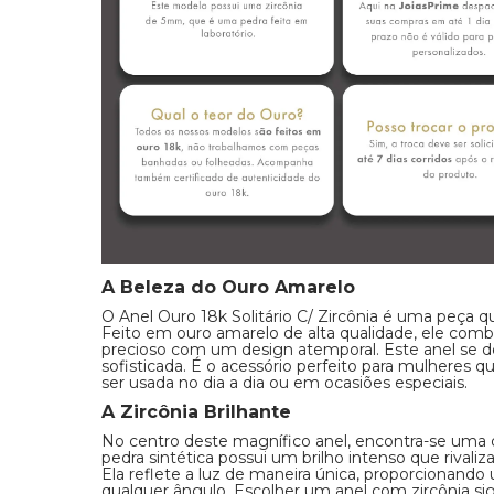
A Beleza do Ouro Amarelo
O Anel Ouro 18k Solitário C/ Zircônia é uma peça q
Feito em ouro amarelo de alta qualidade, ele comb
precioso com um design atemporal. Este anel se de
sofisticada. É o acessório perfeito para mulheres
ser usada no dia a dia ou em ocasiões especiais.
A Zircônia Brilhante
No centro deste magnífico anel, encontra-se uma 
pedra sintética possui um brilho intenso que rival
Ela reflete a luz de maneira única, proporcionand
qualquer ângulo. Escolher um anel com zircônia sig