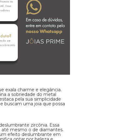
ue exala charme e elegância.
ina a sobriedade do metal
staca pela sua simplicidade
 que buscam uma joia que possa
deslumbrante zircônia. Essa
iza até mesmo o de diamantes.
o um efeito deslumbrante em
nifica optar por beleza e