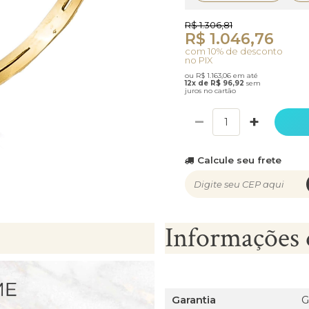
R$ 1.306,81
R$ 1.046,76
com 10% de desconto
no PIX
ou R$ 1.163,06 em até
12x de R$ 96,92
sem
juros no cartão
−
+
Calcule seu frete
Informações 
Garantia
G