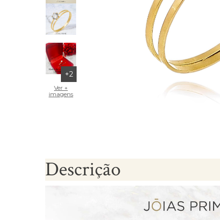
Brincos Segundo Furo
+2
Ver +
imagens
Descrição