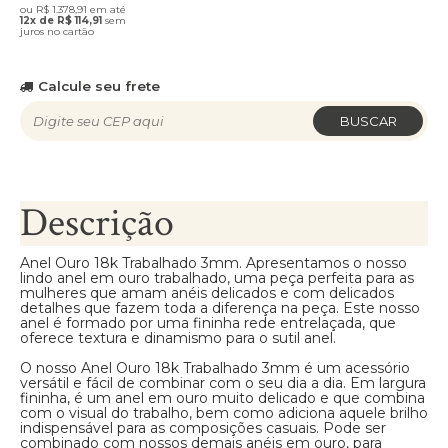
ou R$ 1.378,91 em até
12x de R$ 114,91
sem
juros no cartão
Calcule seu frete
BUSCAR
Descrição
Anel Ouro 18k Trabalhado 3mm. Apresentamos o nosso
lindo anel em ouro trabalhado, uma peça perfeita para as
mulheres que amam anéis delicados e com delicados
detalhes que fazem toda a diferença na peça. Este nosso
anel é formado por uma fininha rede entrelaçada, que
oferece textura e dinamismo para o sutil anel.
O nosso Anel Ouro 18k Trabalhado 3mm é um acessório
versátil e fácil de combinar com o seu dia a dia. Em largura
fininha, é um anel em ouro muito delicado e que combina
com o visual do trabalho, bem como adiciona aquele brilho
indispensável para as composições casuais. Pode ser
combinado com nossos demais anéis em ouro, para