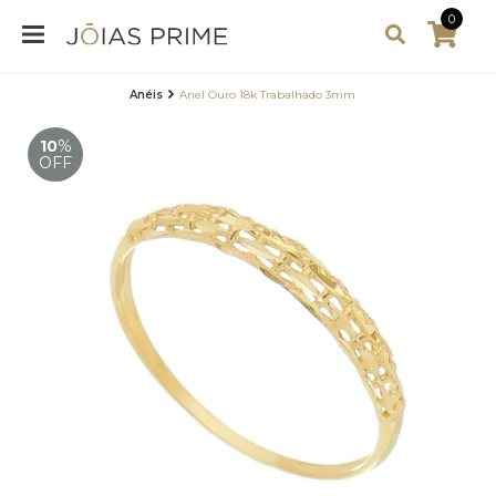
0
Anéis
Anel Ouro 18k Trabalhado 3mm
10
%
OFF