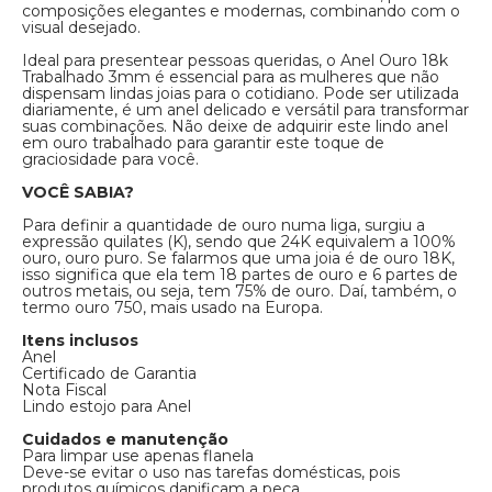
composições elegantes e modernas, combinando com o
visual desejado.
Ideal para presentear pessoas queridas, o Anel Ouro 18k
Trabalhado 3mm é essencial para as mulheres que não
dispensam lindas joias para o cotidiano. Pode ser utilizada
diariamente, é um anel delicado e versátil para transformar
suas combinações. Não deixe de adquirir este lindo anel
em ouro trabalhado para garantir este toque de
graciosidade para você.
VOCÊ SABIA?
Para definir a quantidade de ouro numa liga, surgiu a
expressão quilates (K), sendo que 24K equivalem a 100%
ouro, ouro puro. Se falarmos que uma joia é de ouro 18K,
isso significa que ela tem 18 partes de ouro e 6 partes de
outros metais, ou seja, tem 75% de ouro. Daí, também, o
termo ouro 750, mais usado na Europa.
Itens inclusos
Anel
Certificado de Garantia
Nota Fiscal
Lindo estojo para Anel
Cuidados e manutenção
Para limpar use apenas flanela
Deve-se evitar o uso nas tarefas domésticas, pois
produtos químicos danificam a peça