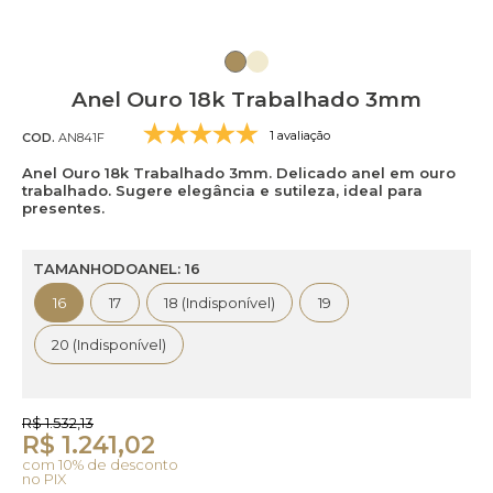
Anel Ouro 18k Trabalhado 3mm
1 avaliação
COD.
AN841F
Anel Ouro 18k Trabalhado 3mm. Delicado anel em ouro
trabalhado. Sugere elegância e sutileza, ideal para
presentes.
TAMANHODOANEL: 16
16
17
18 (Indisponível)
19
20 (Indisponível)
R$ 1.532,13
R$ 1.241,02
com 10% de desconto
no PIX