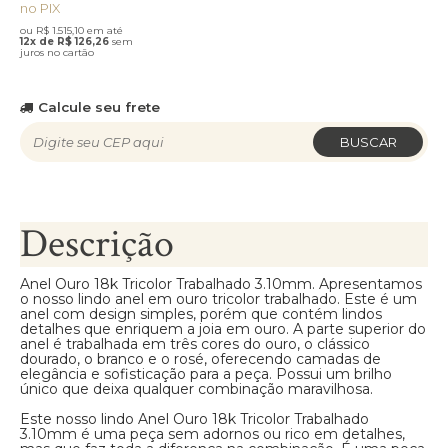
no PIX
ou R$ 1.515,10 em até
12x de R$ 126,26
sem
juros no cartão
Calcule seu frete
BUSCAR
Descrição
Anel Ouro 18k Tricolor Trabalhado 3.10mm. Apresentamos
o nosso lindo anel em ouro tricolor trabalhado. Este é um
anel com design simples, porém que contém lindos
detalhes que enriquem a joia em ouro. A parte superior do
anel é trabalhada em três cores do ouro, o clássico
dourado, o branco e o rosé, oferecendo camadas de
elegância e sofisticação para a peça. Possui um brilho
único que deixa qualquer combinação maravilhosa.
Este nosso lindo Anel Ouro 18k Tricolor Trabalhado
3.10mm é uma peça sem adornos ou rico em detalhes,