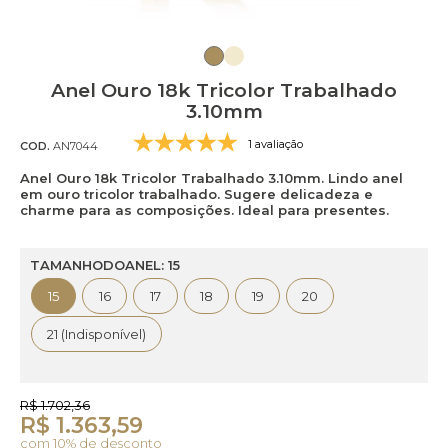
Anel Ouro 18k Tricolor Trabalhado
3.10mm
1 avaliação
COD.
AN7044
Anel Ouro 18k Tricolor Trabalhado 3.10mm. Lindo anel
em ouro tricolor trabalhado. Sugere delicadeza e
charme para as composições. Ideal para presentes.
TAMANHODOANEL: 15
15
16
17
18
19
20
21 (Indisponível)
R$ 1.702,36
R$ 1.363,59
com 10% de desconto