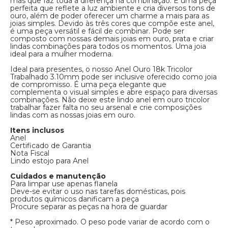
mas que faz toda a diferença na combinação. É uma peça
perfeita que reflete a luz ambiente e cria diversos tons de
ouro, além de poder oferecer um charme a mais para as
joias simples. Devido às três cores que compõe este anel,
é uma peça versátil e fácil de combinar. Pode ser
composto com nossas demais joias em ouro, prata e criar
lindas combinações para todos os momentos. Uma joia
ideal para a mulher moderna.
Ideal para presentes, o nosso Anel Ouro 18k Tricolor
Trabalhado 3.10mm pode ser inclusive oferecido como joia
de compromisso. É uma peça elegante que
complementa o visual simples e abre espaço para diversas
combinações. Não deixe este lindo anel em ouro tricolor
trabalhar fazer falta no seu arsenal e crie composições
lindas com as nossas joias em ouro.
Itens inclusos
Anel
Certificado de Garantia
Nota Fiscal
Lindo estojo para Anel
Cuidados e manutenção
Para limpar use apenas flanela
Deve-se evitar o uso nas tarefas domésticas, pois
produtos químicos danificam a peça
Procure separar as peças na hora de guardar
* Peso aproximado. O peso pode variar de acordo com o