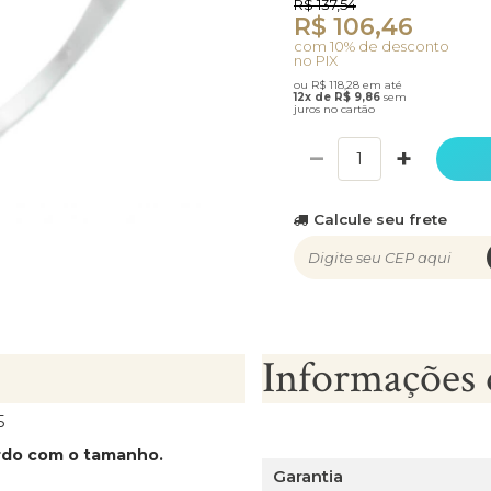
R$ 137,54
R$ 106,46
com 10% de desconto
no PIX
ou R$ 118,28 em até
12x de R$ 9,86
sem
juros no cartão
−
+
Calcule seu frete
Informações 
5
ordo com o tamanho.
Garantia