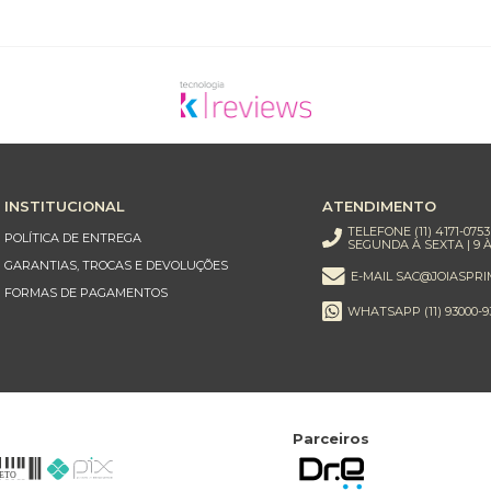
INSTITUCIONAL
ATENDIMENTO
TELEFONE (11) 4171-0753
POLÍTICA DE ENTREGA
SEGUNDA À SEXTA | 9 À
GARANTIAS, TROCAS E DEVOLUÇÕES
E-MAIL SAC@JOIASPRI
FORMAS DE PAGAMENTOS
WHATSAPP (11) 93000-9
Parceiros