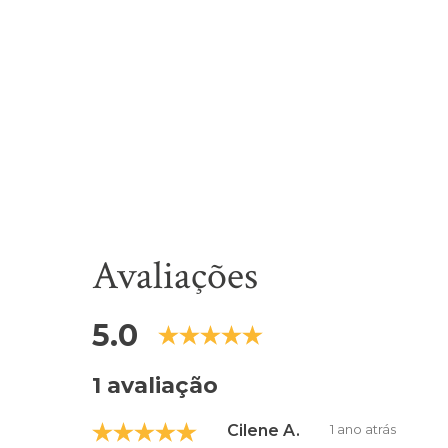
Avaliações
5.0
1 avaliação
Cilene A.
1 ano atrás