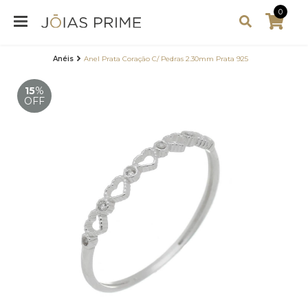
0
Anéis
Anel Prata Coração C/ Pedras 2.30mm Prata 925
15
%
OFF