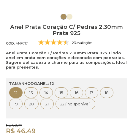
Anel Prata Coração C/ Pedras 2.30mm
Prata 925
23 avaliações
COD.
ANF717
Anel Prata Coração C/ Pedras 2.30mm Prata 925. Lindo
anel em prata com corações e decorado com pedrarias.
Sugere delicadeza e charme para as composições. Ideal
para presentes.
TAMANHODOANEL: 12
12
13
14
15
16
17
18
19
20
21
22 (Indisponível)
R$ 60,77
R$ 46,49