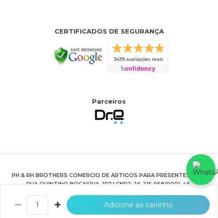
CERTIFICADOS DE SEGURANÇA
3439 avaliações reais
Parceiros
PH & RH BROTHERS COMERCIO DE ARTIGOS PARA PRESENTES LTDA
RUA QUINTINO BOCAIÚVA, 107 | CNPJ: 26.215.058/0001-46.
HTTPS://WWW.JOIASPRIME.COM.BR
−
+
Adicione ao carrinho