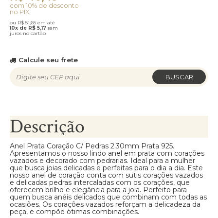
com 10% de desconto
no PIX
ou R$ 51,65 em até
10x de R$ 5,17
sem
juros no cartão
Calcule seu frete
BUSCAR
Descrição
Anel Prata Coração C/ Pedras 2.30mm Prata 925.
Apresentamos o nosso lindo anel em prata com corações
vazados e decorado com pedrarias. Ideal para a mulher
que busca joias delicadas e perfeitas para o dia a dia. Este
nosso anel de coração conta com sutis corações vazados
e delicadas pedras intercaladas com os corações, que
oferecem brilho e elegância para a joia. Perfeito para
quem busca anéis delicados que combinam com todas as
ocasiões. Os corações vazados reforçam a delicadeza da
peça, e compõe ótimas combinações.