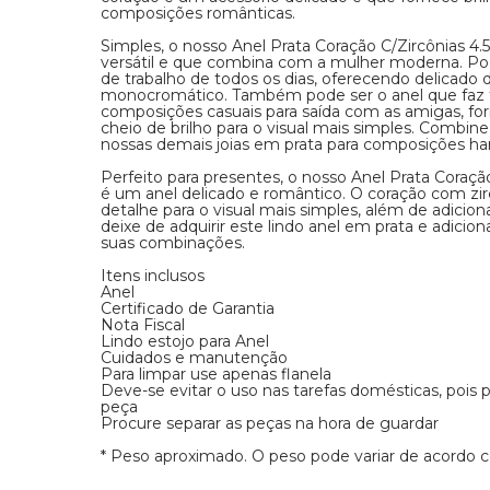
composições românticas.
Simples, o nosso Anel Prata Coração C/Zircônias 
versátil e que combina com a mulher moderna. Po
de trabalho de todos os dias, oferecendo delicado de
monocromático. Também pode ser o anel que faz 
composições casuais para saída com as amigas, f
cheio de brilho para o visual mais simples. Combin
nossas demais joias em prata para composições ha
Perfeito para presentes, o nosso Anel Prata Coraç
é um anel delicado e romântico. O coração com zirc
detalhe para o visual mais simples, além de adicio
deixe de adquirir este lindo anel em prata e adicio
suas combinações.
Itens inclusos
Anel
Certificado de Garantia
Nota Fiscal
Lindo estojo para Anel
Cuidados e manutenção
Para limpar use apenas flanela
Deve-se evitar o uso nas tarefas domésticas, pois
peça
Procure separar as peças na hora de guardar
* Peso aproximado. O peso pode variar de acordo