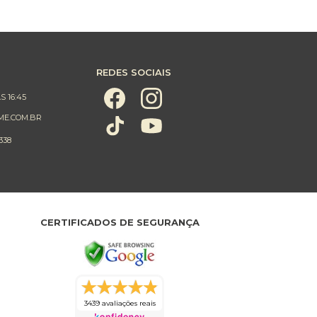
REDES SOCIAIS
S 16:45
ME.COM.BR
338
CERTIFICADOS DE SEGURANÇA
3439 avaliações reais