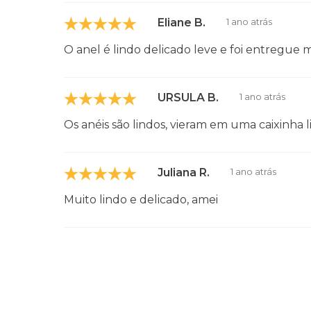
Eliane B.
1 ano atrás
O anel é lindo delicado leve e foi entreg
URSULA B.
1 ano atrás
Os anéis são lindos, vieram em uma caixinha
Juliana R.
1 ano atrás
Muito lindo e delicado, amei