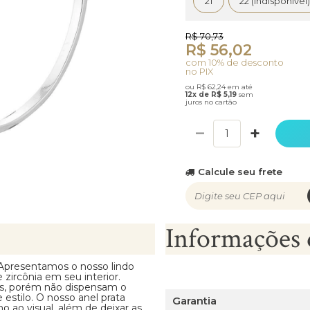
21
22 (Indisponível)
R$ 70,73
R$ 56,02
com 10% de desconto
no PIX
ou R$ 62,24 em até
12x de R$ 5,19
sem
juros no cartão
−
+
Calcule seu frete
Informações 
 Apresentamos o nosso lindo
zircônia em seu interior.
es, porém não dispensam o
estilo. O nosso anel prata
Garantia
o ao visual, além de deixar as