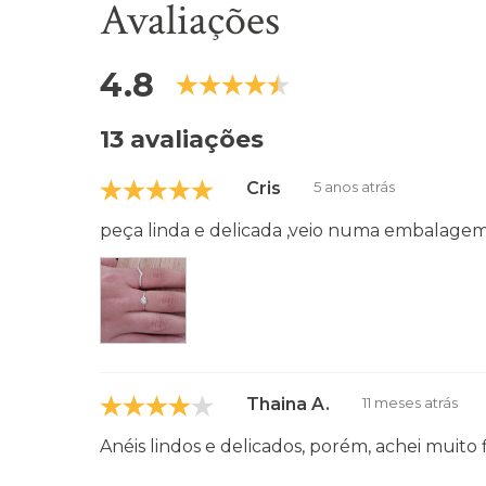
Avaliações
4.8
13 avaliações
Cris
5 anos atrás
peça linda e delicada ,veio numa embalagem
Thaina A.
11 meses atrás
Anéis lindos e delicados, porém, achei muito 