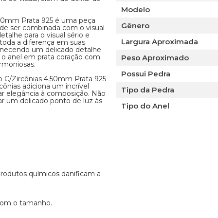
Modelo
4.50mm Prata 925 é uma peça
Gênero
de ser combinada com o visual
talhe para o visual sério e
Largura Aproximada
toda a diferença em suas
ornecendo um delicado detalhe
e o anel em prata coração com
Peso Aproximado
rmoniosas.
Possui Pedra
ão C/Zircônias 4.50mm Prata 925
ônias adiciona um incrível
Tipo da Pedra
nar elegância à composição. Não
nar um delicado ponto de luz às
Tipo do Anel
 produtos químicos danificam a
 com o tamanho.