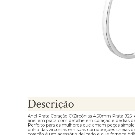
Brincos Segundo Furo
Descrição
Anel Prata Coração C/Zircônias 4.50mm Prata 925.
anel em prata com detalhe em coração e pedras de 
Perfeito para as mulheres que amam peças simpl
brilho das zircônias em suas composições cheias de 
coração é um acessório delicado e que fornece brilh