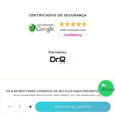
CERTIFICADOS DE SEGURANÇA
3439 avaliações reais
Parceiros
PH & RH BROTHERS COMERCIO DE ARTIGOS PARA PRESENTES LTDA
RUA QUINTINO BOCAIÚVA, 107 | CNPJ: 26.215.058/0001-46.
HTTPS://WWW.JOIASPRIME.COM.BR
−
+
Adicione ao carrinho