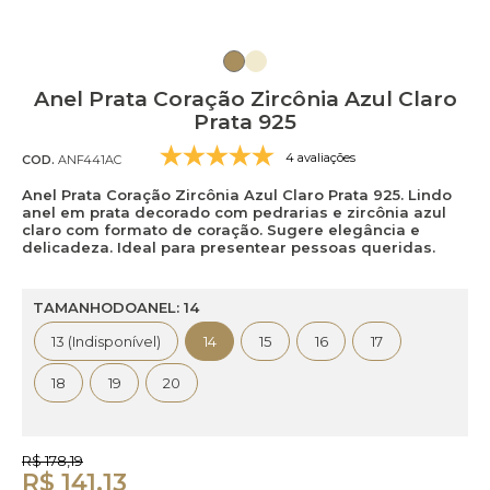
Anel Prata Coração Zircônia Azul Claro
Prata 925
4 avaliações
COD.
ANF441AC
Anel Prata Coração Zircônia Azul Claro Prata 925. Lindo
anel em prata decorado com pedrarias e zircônia azul
claro com formato de coração. Sugere elegância e
delicadeza. Ideal para presentear pessoas queridas.
TAMANHODOANEL: 14
13 (Indisponível)
14
15
16
17
18
19
20
R$ 178,19
R$ 141,13