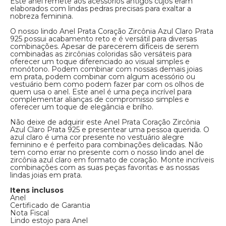
Este anel remete aos acessórios antigos cujos eram
elaborados com lindas pedras precisas para exaltar a
nobreza feminina.
O nosso lindo Anel Prata Coração Zircônia Azul Claro Prata
925 possui acabamento reto e é versátil para diversas
combinações. Apesar de parecerem difíceis de serem
combinadas as zircônias coloridas são versáteis para
oferecer um toque diferenciado ao visual simples e
monótono. Podem combinar com nossas demais joias
em prata, podem combinar com algum acessório ou
vestuário bem como podem fazer par com os olhos de
quem usa o anel. Este anel é uma peça incrível para
complementar alianças de compromisso simples e
oferecer um toque de elegância e brilho.
Não deixe de adquirir este Anel Prata Coração Zircônia
Azul Claro Prata 925 e presentear uma pessoa querida. O
azul claro é uma cor presente no vestuário alegre
feminino e é perfeito para combinações delicadas. Não
tem como errar no presente com o nosso lindo anel de
zircônia azul claro em formato de coração. Monte incríveis
combinações com as suas peças favoritas e as nossas
lindas joias em prata.
Itens inclusos
Anel
Certificado de Garantia
Nota Fiscal
Lindo estojo para Anel