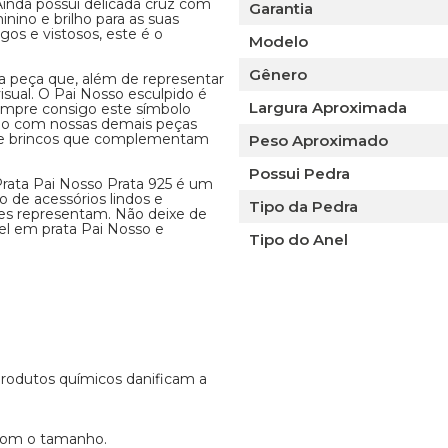
Ainda possui delicada cruz com
Garantia
nino e brilho para as suas
os e vistosos, este é o
Modelo
Gênero
a peça que, além de representar
visual. O Pai Nosso esculpido é
Largura Aproximada
empre consigo este símbolo
ado com nossas demais peças
s e brincos que complementam
Peso Aproximado
Possui Pedra
Prata Pai Nosso Prata 925 é um
o de acessórios lindos e
Tipo da Pedra
es representam. Não deixe de
el em prata Pai Nosso e
Tipo do Anel
 produtos químicos danificam a
 com o tamanho.