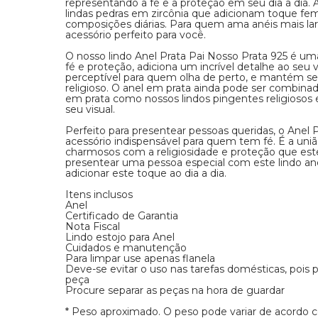
representando a fé e a proteção em seu dia a dia. 
lindas pedras em zircônia que adicionam toque femi
composições diárias. Para quem ama anéis mais larg
acessório perfeito para você.
O nosso lindo Anel Prata Pai Nosso Prata 925 é um
fé e proteção, adiciona um incrível detalhe ao seu 
perceptível para quem olha de perto, e mantém s
religioso. O anel em prata ainda pode ser combin
em prata como nossos lindos pingentes religioso
seu visual.
Perfeito para presentear pessoas queridas, o Anel 
acessório indispensável para quem tem fé. É a uniã
charmosos com a religiosidade e proteção que est
presentear uma pessoa especial com este lindo an
adicionar este toque ao dia a dia.
Itens inclusos
Anel
Certificado de Garantia
Nota Fiscal
Lindo estojo para Anel
Cuidados e manutenção
Para limpar use apenas flanela
Deve-se evitar o uso nas tarefas domésticas, pois
peça
Procure separar as peças na hora de guardar
* Peso aproximado. O peso pode variar de acordo