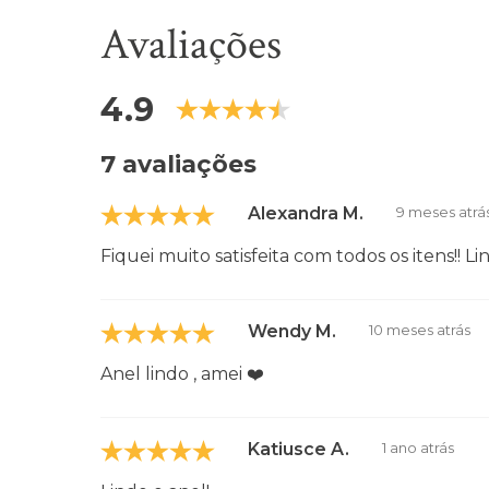
Avaliações
4.9
7 avaliações
Alexandra M.
9 meses atrá
Fiquei muito satisfeita com todos os itens!! Lin
Wendy M.
10 meses atrás
Anel lindo , amei ❤️
Katiusce A.
1 ano atrás