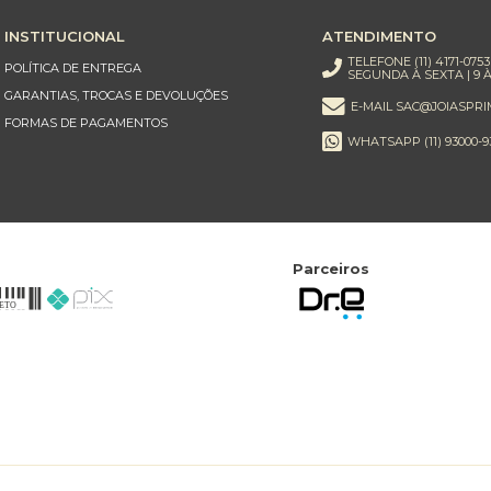
INSTITUCIONAL
ATENDIMENTO
TELEFONE (11) 4171-0753
POLÍTICA DE ENTREGA
SEGUNDA À SEXTA | 9 À
GARANTIAS, TROCAS E DEVOLUÇÕES
E-MAIL SAC@JOIASPRI
FORMAS DE PAGAMENTOS
WHATSAPP (11) 93000-9
Parceiros