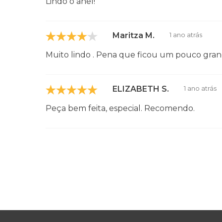
Lindo o anel!
Maritza M.
1 ano atrás
Muito lindo . Pena que ficou um pouco grand
ELIZABETH S.
1 ano atrás
Peça bem feita, especial. Recomendo.