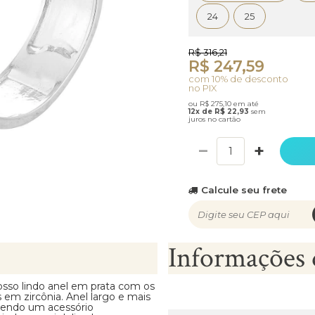
24
25
R$ 316,21
R$ 247,59
com 10% de desconto
no PIX
ou R$ 275,10 em até
12x de R$ 22,93
sem
juros no cartão
−
+
Calcule seu frete
Informações 
osso lindo anel em prata com os
 em zircônia. Anel largo e mais
ecendo um acessório