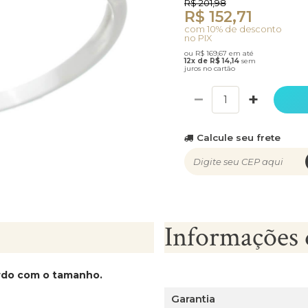
R$ 201,98
R$ 152,71
com 10% de desconto
no PIX
ou R$ 169,67 em até
12x de R$ 14,14
sem
juros no cartão
−
+
Calcule seu frete
Informações 
ordo com o tamanho.
Garantia