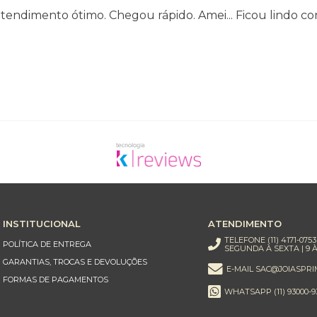
 atendimento ótimo. Chegou rápido. Amei... Ficou lindo 
INSTITUCIONAL
ATENDIMENTO
TELEFONE (11) 4171-0753
POLÍTICA DE ENTREGA
SEGUNDA À SEXTA | 9 À
GARANTIAS, TROCAS E DEVOLUÇÕES
E-MAIL SAC@JOIASPRI
FORMAS DE PAGAMENTOS
WHATSAPP (11) 93000-9