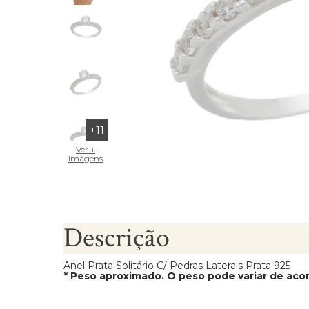
Brincos Segundo Furo
+11
Ver +
imagens
Descrição
Anel Prata Solitário C/ Pedras Laterais Prata 925
* Peso aproximado. O peso pode variar de ac