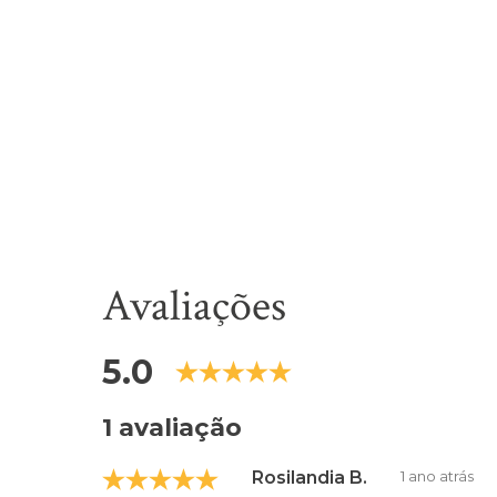
Avaliações
5.0
1 avaliação
Rosilandia B.
1 ano atrás