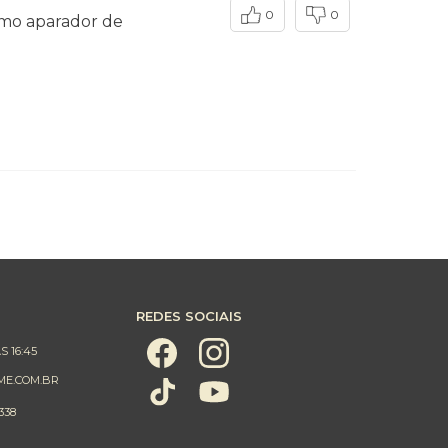
0
0
como aparador de
REDES SOCIAIS
S 16:45
ME.COM.BR
338