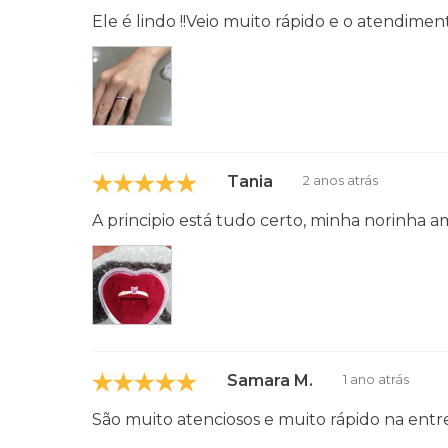
Ele é lindo !!Veio muito rápido e o atendim
Tania
2 anos atrás
A principio está tudo certo, minha norinha 
Samara M.
1 ano atrás
São muito atenciosos e muito rápido na entre