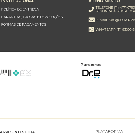
INSTITUCIONAL
ATENDIMENTO
TELEFONE (11) 4171-0753
POLÍTICA DE ENTREGA
SEGUNDA À SEXTA | 9 À
GARANTIAS, TROCAS E DEVOLUÇÕES
E-MAIL SAC@JOIASPRI
FORMAS DE PAGAMENTOS
WHATSAPP (11) 93000-9
Parceiros
PLATAFORMA
RA PRESENTES LTDA