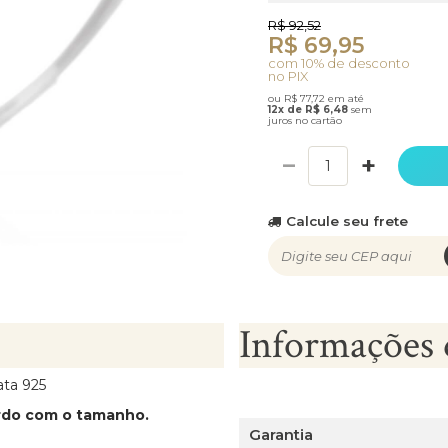
R$ 92,52
R$ 69,95
com 10% de desconto
no PIX
ou R$ 77,72 em até
12x de R$ 6,48
sem
juros no cartão
−
+
Calcule seu frete
Informações 
ata 925
ordo com o tamanho.
Garantia