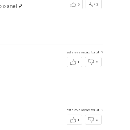
6
2
 o anel 💕
esta avaliação foi útil?
1
0
esta avaliação foi útil?
1
0