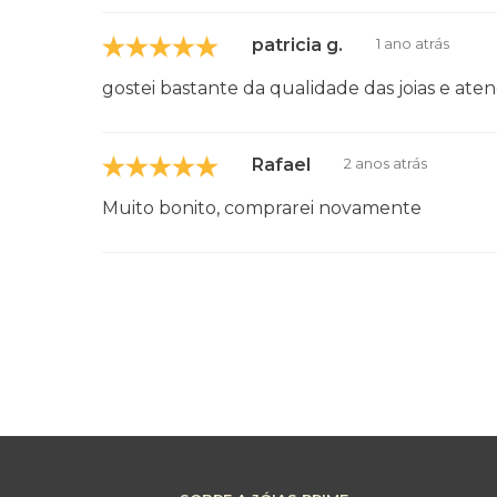
patricia g.
1 ano atrás
gostei bastante da qualidade das joias e aten
Rafael
2 anos atrás
Muito bonito, comprarei novamente