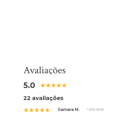
Avaliações
5.0
22 avaliações
Samara M.
1 ano atrás