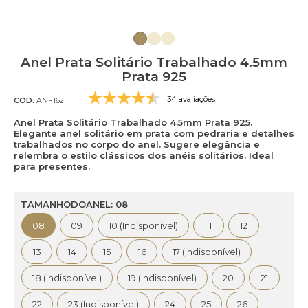
Anel Prata Solitário Trabalhado 4.5mm
Prata 925
34 avaliações
COD.
ANF162
Anel Prata Solitário Trabalhado 4.5mm Prata 925.
Elegante anel solitário em prata com pedraria e detalhes
trabalhados no corpo do anel. Sugere elegância e
relembra o estilo clássicos dos anéis solitários. Ideal
para presentes.
TAMANHODOANEL: 08
08
09
10 (Indisponível)
11
12
13
14
15
16
17 (Indisponível)
18 (Indisponível)
19 (Indisponível)
20
21
22
23 (Indisponível)
24
25
26