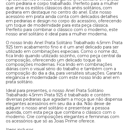
com pedraria e corpo trabalhado. Perfeito para a mulher
que ama os estilos clássicos dos anéis solitários, com
pedraria em destaque no centro do anel. Este nosso
acessório em prata ainda conta com delicados detalhes
em pedrarias e design no corpo do acessório, oferecendo
um toque de modernidade para esta peça clássica.
Perfeito para combinar o clássico com o moderno, este
nosso anel solitário é ideal para a mulher moderna.
O nosso lindo Anel Prata Solitário Trabalhado 4.5mm Prata
925 tem acabamento fino e é um anel delicado para ser
utilizado em combinações especiais. Como o nome diz,
fica lindo quando utilizado sozinho, como peça central da
composição, oferecendo um delicado toque às
composições modernas. Fica lindo em combinações
diárias com o visual sério do trabalho e também com a
composição do dia a dia, para versáteis situações. Garanta
elegância e modernidade com este nosso lindo anel em
prata solitário.
Ideal para presentes, o nosso Anel Prata Solitário
Trabalhado 4.5mm Prata 925 é trabalhado e contém
diversas pedrarias que agradam a moça que não dispensa
elegantes acessórios em seu dia a dia. Não deixe de
adquirir o nosso anel solitário e presentear a pessoa
querida, com esta peça que combina o clássico com o
moderno. Crie composições elegantes e femininas com
os acessórios que só as Joias Prime oferece.
Itens inclusos