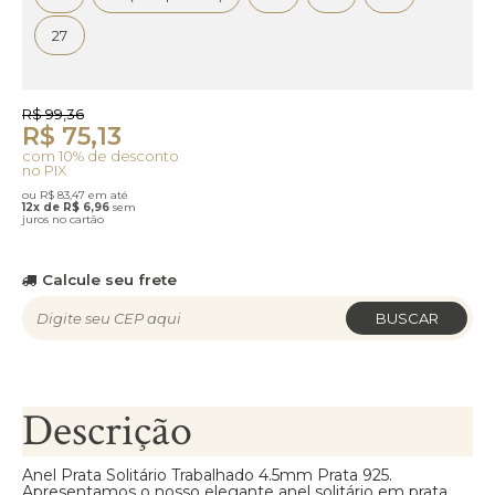
27
R$ 99,36
R$ 75,13
com 10% de desconto
no PIX
ou R$ 83,47 em até
12x de R$ 6,96
sem
juros no cartão
Calcule seu frete
BUSCAR
Descrição
Anel Prata Solitário Trabalhado 4.5mm Prata 925.
Apresentamos o nosso elegante anel solitário em prata,