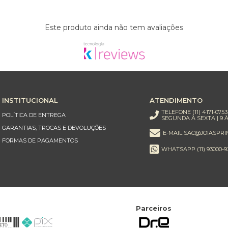
Este produto ainda não tem avaliações
INSTITUCIONAL
ATENDIMENTO
TELEFONE (11) 4171-0753
POLÍTICA DE ENTREGA
SEGUNDA À SEXTA | 9 À
GARANTIAS, TROCAS E DEVOLUÇÕES
E-MAIL SAC@JOIASPRI
FORMAS DE PAGAMENTOS
WHATSAPP (11) 93000-9
Parceiros