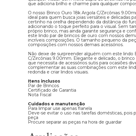
que adiciona brilho e charme para qualquer compos
O nosso Brinco Ouro 18k Argola C/Zircônias 9.0
ideal para quem busca joias versáteis e delicadas par
certinho na orelha dependendo da distância do fur
adicionando o toque perfeito para o visual. Sem tar
próprio brinco, mas ainda garante segurança e co
este lindo par de brincos de ouro com nossos dema
incríveis composições. O tamanho pequeno da peça 
composições com nossos demais acessórios.
Não deixe de surpreender alguém com este lindo 
C/Zircônias 9.00mm. Elegante e delicado, o brinco 
que necessita de acessórios sutis para ocasiões div
complementar as suas combinações com este lindo
redonda e criar lindos visuais.
Itens inclusos
Par de Brincos
Certificado de Garantia
Nota Fiscal
Cuidados e manutenção
Para limpar use apenas flanela
Deve-se evitar o uso nas tarefas domésticas, pois
peça
Procure separar as peças na hora de guardar