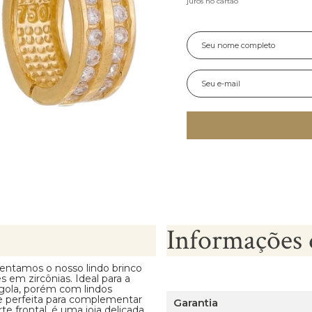
juros no cartão
Informações 
entamos o nosso lindo brinco
em zircônias. Ideal para a
rgola, porém com lindos
e perfeita para complementar
Garantia
rte frontal, é uma joia delicada