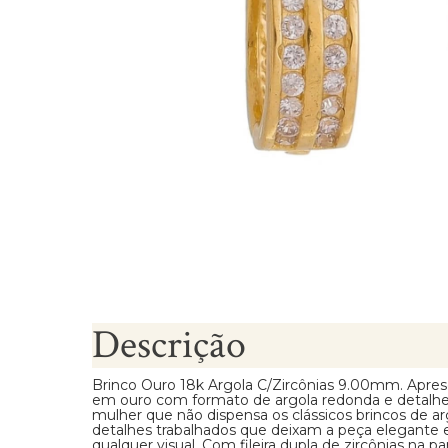
Brincos Segundo Furo
Descrição
Brinco Ouro 18k Argola C/Zircônias 9.00mm. Apres
em ouro com formato de argola redonda e detalhes 
mulher que não dispensa os clássicos brincos de a
detalhes trabalhados que deixam a peça elegante 
qualquer visual. Com fileira dupla de zircônias na pa