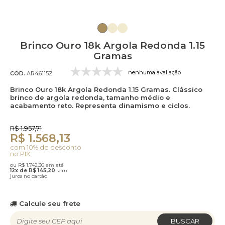
Brinco Ouro 18k Argola Redonda 1.15
Gramas
nenhuma avaliação
COD.
AR46115Z
Brinco Ouro 18k Argola Redonda 1.15 Gramas. Clássico
brinco de argola redonda, tamanho médio e
acabamento reto. Representa dinamismo e ciclos.
R$ 1.957,71
R$ 1.568,13
com 10% de desconto
no PIX
ou R$ 1.742,36 em até
12x de R$ 145,20
sem
juros no cartão
Calcule seu frete
BUSCAR