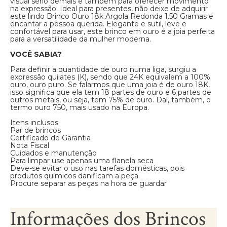
visual sério demais e também para oferecer movimento
na expressão. Ideal para presentes, não deixe de adquirir
este lindo Brinco Ouro 18k Argola Redonda 1.50 Gramas e
encantar a pessoa querida. Elegante e sutil, leve e
confortável para usar, este brinco em ouro é a joia perfeita
para a versatilidade da mulher moderna.
VOCÊ SABIA?
Para definir a quantidade de ouro numa liga, surgiu a
expressão quilates (K), sendo que 24K equivalem a 100%
ouro, ouro puro. Se falarmos que uma joia é de ouro 18K,
isso significa que ela tem 18 partes de ouro e 6 partes de
outros metais, ou seja, tem 75% de ouro. Daí, também, o
termo ouro 750, mais usado na Europa.
Itens inclusos
Par de brincos
Certificado de Garantia
Nota Fiscal
Cuidados e manutenção
Para limpar use apenas uma flanela seca
Deve-se evitar o uso nas tarefas domésticas, pois
produtos químicos danificam a peça.
Procure separar as peças na hora de guardar
Informações dos Brincos