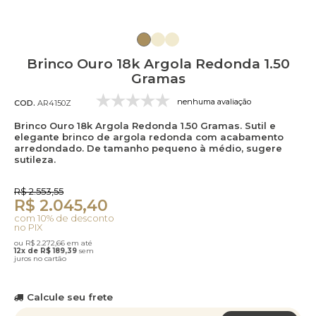
Brinco Ouro 18k Argola Redonda 1.50
Gramas
nenhuma avaliação
COD.
AR4150Z
Brinco Ouro 18k Argola Redonda 1.50 Gramas. Sutil e
elegante brinco de argola redonda com acabamento
arredondado. De tamanho pequeno à médio, sugere
sutileza.
R$ 2.553,55
R$ 2.045,40
com 10% de desconto
no PIX
ou R$ 2.272,66 em até
12x de R$ 189,39
sem
juros no cartão
Calcule seu frete