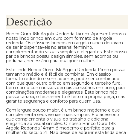
Descrição
Brinco Ouro 18k Argola Redonda 14mm. Apresentamos o
nosso lindo brinco em ouro com formato de argola
redonda. Os clássicos brincos em argola nunca deixaram
de ser indispensáveis no arsenal feminino,
complementando visuais simples e elegantes. Este nosso
par de brincos possui design simples, sem adornos ou
pedrarias, necessário para qualquer mulher.
Este lindo Brinco Ouro 18k Argola Redonda 14mm possui
tamanho médio e é fácil de combinar. Em clássico
formato redondo e sem adornos, pode ser combinado
com qualquer outro brinco em segundo e terceiro furo,
bem como com nossos demais acessórios em ouro, para
combinações modernas e elegantes. Este brinco não
possui tarraxa, o fechamento é feito na própria peça, mas
garante segurança e conforto para quem usa.
Com largura pouco maior, é um brinco moderno e que
complementa seus visuais mais simples. É o acessório
que complementa o visual do trabalho e adiciona
elegância ao visual simples. O nosso Brinco Ouro 18k
Argola Redonda 14mm é moderno e perfeito para a
mulher do século 21. Não deixe de adquirir esta linda peça