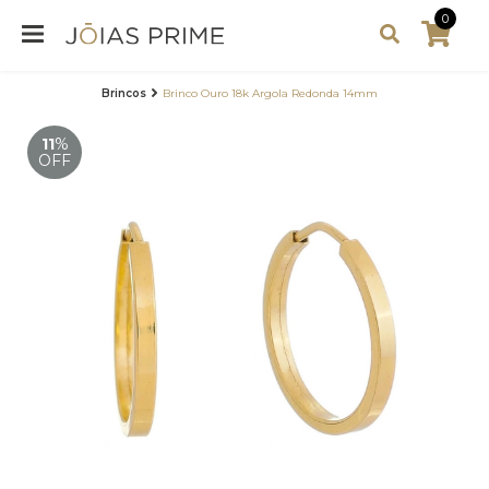
0
Brincos
Brinco Ouro 18k Argola Redonda 14mm
11
%
OFF