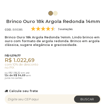
Brinco Ouro 18k Argola Redonda 14mm
3 avaliações
COD.
BRE085
Brinco Ouro 18k Argola Redonda 14mm. Lindo brinco em
ouro com formato de argola redonda. Brinco em argola
clássica, sugere elegância e graciosidade.
R$ 1.276,77
R$ 1.022,69
com 10% de desconto
no PIX
ou R$ 1.136,32 em até
12x de R$ 94,69
sem
juros no cartão
Calcule seu frete
BUSCAR