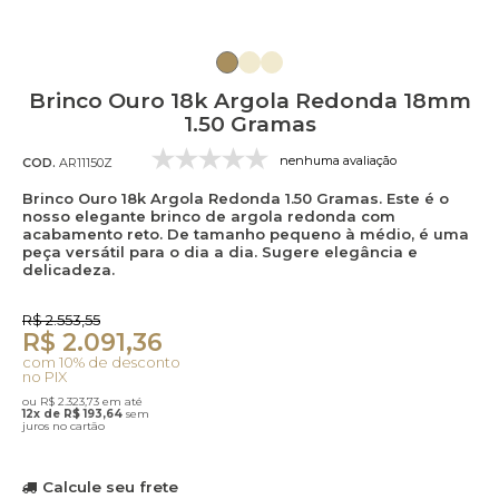
Brinco Ouro 18k Argola Redonda 18mm
1.50 Gramas
nenhuma avaliação
COD.
AR11150Z
Brinco Ouro 18k Argola Redonda 1.50 Gramas. Este é o
nosso elegante brinco de argola redonda com
acabamento reto. De tamanho pequeno à médio, é uma
peça versátil para o dia a dia. Sugere elegância e
delicadeza.
R$ 2.553,55
R$ 2.091,36
com 10% de desconto
no PIX
ou R$ 2.323,73 em até
12x de R$ 193,64
sem
juros no cartão
Calcule seu frete