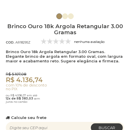
Brinco Ouro 18k Argola Retangular 3.00
Gramas
nenhuma avaliação
COD.
AR18295Z
Brinco Ouro 18k Argola Retangular 3.00 Gramas.
Elegante brinco de argola em formato oval, com largura
maior e acabamento reto. Sugere elegância e firmeza.
R$ 5.107,08
R$ 4.136,74
com 10% de desconto
no PIX
ou R$ 4.596,37 em até
12x de R$ 383,03
sem
juros no cartão
Calcule seu frete
BUSCAR