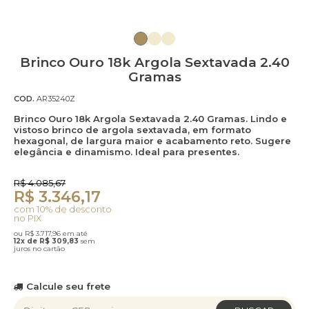
Brinco Ouro 18k Argola Sextavada 2.40
Gramas
COD.
AR35240Z
Brinco Ouro 18k Argola Sextavada 2.40 Gramas. Lindo e
vistoso brinco de argola sextavada, em formato
hexagonal, de largura maior e acabamento reto. Sugere
elegância e dinamismo. Ideal para presentes.
R$ 4.085,67
R$ 3.346,17
com 10% de desconto
no PIX
ou R$ 3.717,96 em até
12x de R$ 309,83
sem
juros no cartão
Calcule seu frete