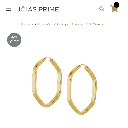
0
Brincos
Brinco Ouro 18k Argola Sextavada 2.40 Gramas
9
%
OFF