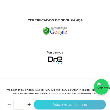
CERTIFICADOS DE SEGURANÇA
Parceiros
PH & RH BROTHERS COMERCIO DE ARTIGOS PARA PRESENTES LTDA
RUA QUINTINO BOCAIÚVA, 107 | CNPJ: 26.215.058/0001-46.
HTTPS://WWW.JOIASPRIME.COM.BR
−
+
Adicione ao carrinho