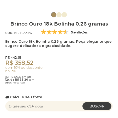
Brinco Ouro 18k Bolinha 0.26 gramas
5 avaliações
COD.
BB0BPP026
Brinco Ouro 18k Bolinha 0.26 gramas. Peça elegante que
sugere delicadeza e graciosidade.
R$ 442,61
R$ 358,52
com 10% de desconto
no PIX
ou R$ 398,35 em até
12x de R$ 33,20
sem
juros no cartão
Calcule seu frete
BUSCAR