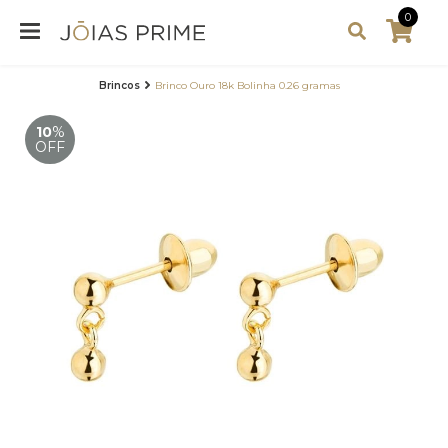
0
Brincos
Brinco Ouro 18k Bolinha 0.26 gramas
10
%
OFF