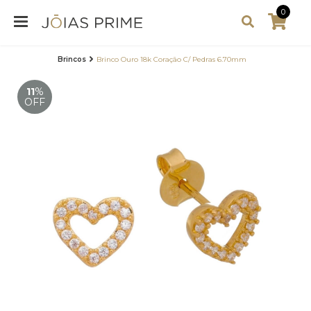
0
Brincos
Brinco Ouro 18k Coração C/ Pedras 6.70mm
11
%
OFF