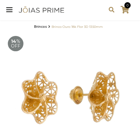
0
Brincos
Brinco Ouro 18k Flor 3D 13.50mm
14
%
OFF