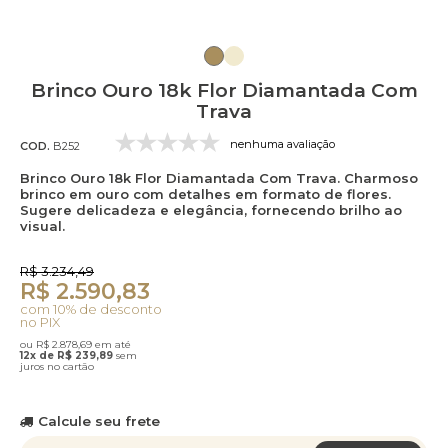
Brinco Ouro 18k Flor Diamantada Com
Trava
nenhuma avaliação
COD.
B252
Brinco Ouro 18k Flor Diamantada Com Trava. Charmoso
brinco em ouro com detalhes em formato de flores.
Sugere delicadeza e elegância, fornecendo brilho ao
visual.
R$ 3.234,49
R$ 2.590,83
com 10% de desconto
no PIX
ou R$ 2.878,69 em até
12x de R$ 239,89
sem
juros no cartão
Calcule seu frete