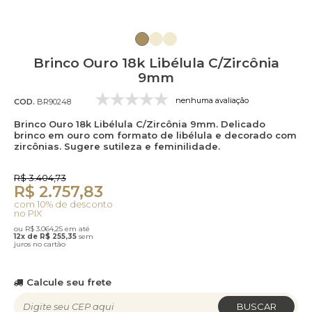
Brinco Ouro 18k Libélula C/Zircônia
9mm
nenhuma avaliação
COD.
BR90248
Brinco Ouro 18k Libélula C/Zircônia 9mm. Delicado
brinco em ouro com formato de libélula e decorado com
zircônias. Sugere sutileza e feminilidade.
R$ 3.404,73
R$ 2.757,83
com 10% de desconto
no PIX
ou R$ 3.064,25 em até
12x de R$ 255,35
sem
juros no cartão
Calcule seu frete
BUSCAR