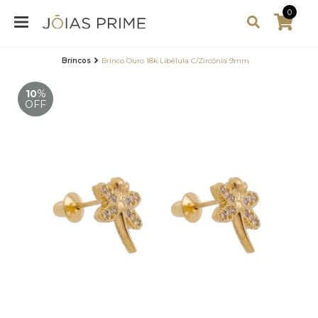
0
Brincos
Brinco Ouro 18k Libélula C/Zircônia 9mm
10
%
OFF