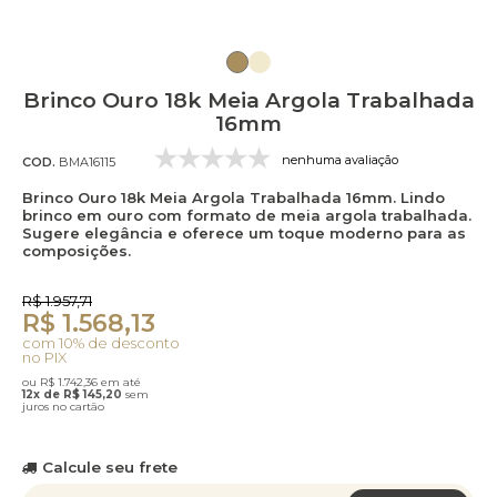
Brinco Ouro 18k Meia Argola Trabalhada
16mm
nenhuma avaliação
COD.
BMA16115
Brinco Ouro 18k Meia Argola Trabalhada 16mm. Lindo
brinco em ouro com formato de meia argola trabalhada.
Sugere elegância e oferece um toque moderno para as
composições.
R$ 1.957,71
R$ 1.568,13
com 10% de desconto
no PIX
ou R$ 1.742,36 em até
12x de R$ 145,20
sem
juros no cartão
Calcule seu frete