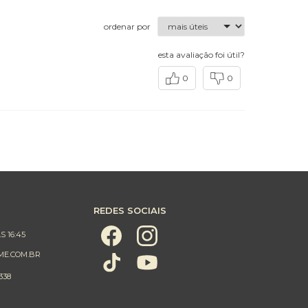
ordenar por
esta avaliação foi útil?
0
0
REDES SOCIAIS
S 16:45
ME.COM.BR
338