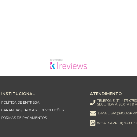
INSTITUCIONAL
ATENDIMENTO
TELEFONE (11) 4171-0753
POLÍTICA DE ENTREGA
SEGUNDA À SEXTA | 9 À
GARANTIAS, TROCAS E DEVOLUÇÕES
E-MAIL SAC@JOIASPRI
FORMAS DE PAGAMENTOS
WHATSAPP (11) 93000-9