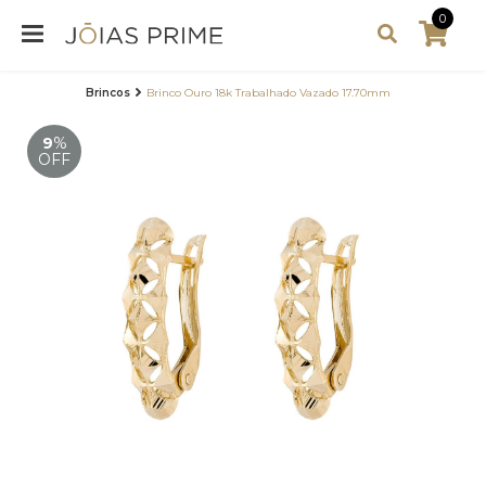
0
Brincos
Brinco Ouro 18k Trabalhado Vazado 17.70mm
9
%
OFF