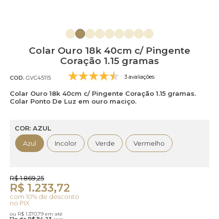
Colar Ouro 18k 40cm c/ Pingente
Coração 1.15 gramas
3 avaliações
COD.
GVC45115
Colar Ouro 18k 40cm c/ Pingente Coração 1.15 gramas.
Colar Ponto De Luz em ouro maciço.
COR: AZUL
Azul
Incolor
Verde
Vermelho
R$ 1.869,25
R$ 1.233,72
com 10% de desconto
no PIX
ou R$ 1.370,79 em até