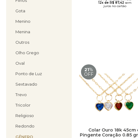
Filhos
12x de R$ 87,42
sem
juros no cartão
Gota
Menino
Menina
Outros
Olho Grego
Oval
21
%
Ponto de Luz
OFF
Sextavado
Trevo
Tricolor
Religioso
Redondo
Colar Ouro 18k 45cm 
Pingente Coração 0.85 g
GÊNERO