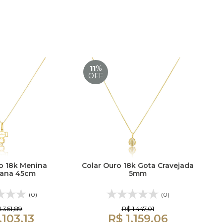
11
%
OFF
o 18k Menina
Colar Ouro 18k Gota Cravejada
iana 45cm
5mm
(0)
(0)
1.361,89
R$ 1.447,01
.103,13
R$ 1.159,06