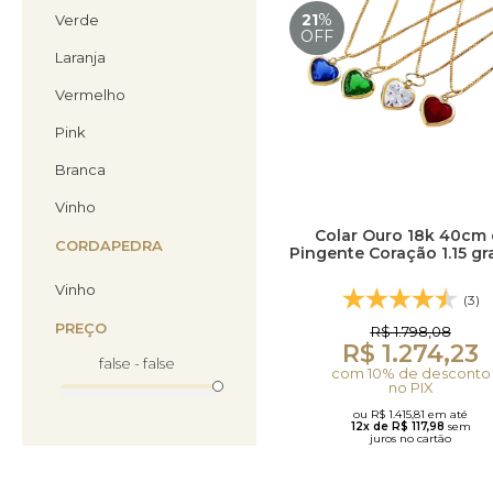
21
%
Verde
OFF
Laranja
Vermelho
Pink
Branca
Vinho
Colar Ouro 18k 40cm 
CORDAPEDRA
Pingente Coração 1.15 g
Vinho
(3)
PREÇO
R$ 1.798,08
R$ 1.274,23
false - false
com 10% de desconto
no PIX
ou R$ 1.415,81 em até
12x de R$ 117,98
sem
juros no cartão