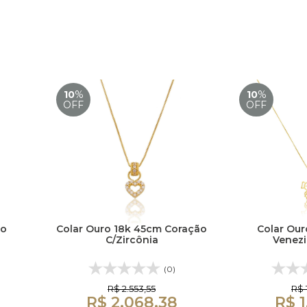
10
%
10
%
OFF
OFF
no
Colar Ouro 18k 45cm Coração
Colar Our
C/Zircônia
Venez
(0)
R$ 2.553,55
R$ 
R$ 2.068,38
R$ 1