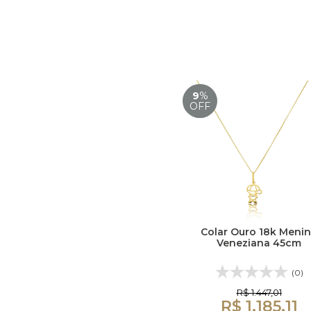
9
%
OFF
Colar Ouro 18k Meni
Veneziana 45cm
(0)
R$ 1.447,01
R$ 1.185,11