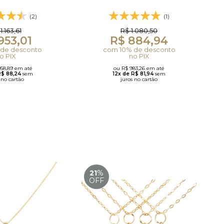
(2)
(1)
1.163,61
R$ 1.080,50
953,01
R$ 884,94
de desconto
com 10% de desconto
o PIX
no PIX
058,89 em até
ou R$ 983,26 em até
R$ 88,24
sem
12x de R$ 81,94
sem
 no cartão
juros no cartão
21
%
OFF