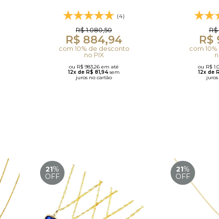
(4)
R$ 1.080,50
R$ 
R$ 884,94
R$ 
com 10% de desconto
com 10% 
no PIX
n
ou R$ 983,26 em até
ou R$ 1.
12x de R$ 81,94
sem
12x de 
juros no cartão
juros
21
%
21
%
OFF
OFF