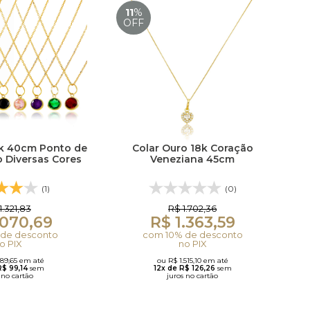
11
%
OFF
8k 40cm Ponto de
Colar Ouro 18k Coração
 Diversas Cores
Veneziana 45cm
(1)
(0)
1.321,83
R$ 1.702,36
.070,69
R$ 1.363,59
de desconto
com 10% de desconto
o PIX
no PIX
189,65 em até
ou R$ 1.515,10 em até
R$ 99,14
sem
12x de R$ 126,26
sem
 no cartão
juros no cartão