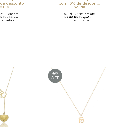
de desconto
com 10% de desconto
o PIX
no PIX
225,70 em até
ou R$ 1.287,84 em até
R$ 102,14
sem
12x de R$ 107,32
sem
 no cartão
juros no cartão
9
%
OFF