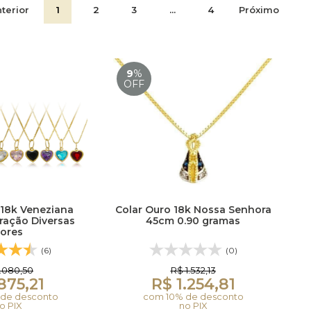
terior
1
2
3
...
4
Próximo
9
%
OFF
 18k Veneziana
Colar Ouro 18k Nossa Senhora
ração Diversas
45cm 0.90 gramas
ores
(6)
(0)
1.080,50
R$ 1.532,13
875,21
R$ 1.254,81
de desconto
com 10% de desconto
o PIX
no PIX