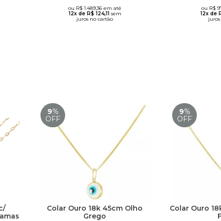
ou R$ 1.489,36 em até
ou R$ 9
12x de R$ 124,11
sem
12x de 
juros no cartão
juros
9
%
9
%
OFF
OFF
c/
Colar Ouro 18k 45cm Olho
Colar Ouro 18
ramas
Grego