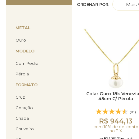
Mais 
ORDENAR POR:
Brincos Segundo Furo
METAL
Ouro
MODELO
Com Pedra
Pérola
FORMATO
Colar Ouro 18k Venezi
Cruz
45cm C/ Pérola
Coração
(18)
Chapa
R$ 944,13
com 10% de desconto
Chuveiro
no PIX
ou R$ 1.049,03 em até