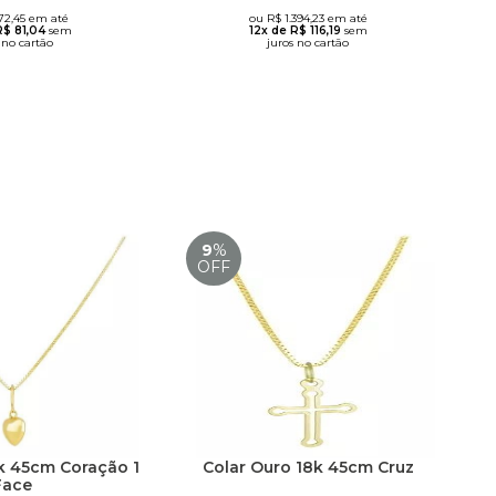
72,45 em até
ou R$ 1.394,23 em até
R$ 81,04
sem
12x de R$ 116,19
sem
 no cartão
juros no cartão
9
%
OFF
k 45cm Coração 1
Colar Ouro 18k 45cm Cruz
Face