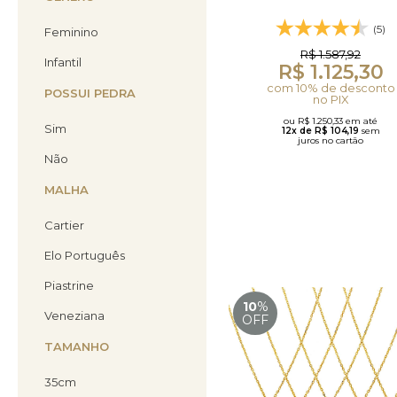
(5)
Feminino
R$ 1.587,92
Infantil
R$ 1.125,30
com 10% de desconto
POSSUI PEDRA
no PIX
ou R$ 1.250,33 em até
Sim
12x de R$ 104,19
sem
juros no cartão
Não
MALHA
Cartier
Elo Português
Piastrine
10
%
Veneziana
OFF
TAMANHO
35cm