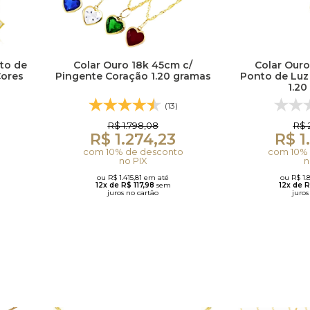
to de
Colar Ouro 18k 45cm c/
Colar Ouro
Cores
Pingente Coração 1.20 gramas
Ponto de Luz
1.20
(13)
R$ 1.798,08
R$ 
R$ 1.274,23
R$ 1
com 10% de desconto
com 10% 
no PIX
n
ou R$ 1.415,81 em até
ou R$ 1.
12x de R$ 117,98
sem
12x de 
juros no cartão
juros