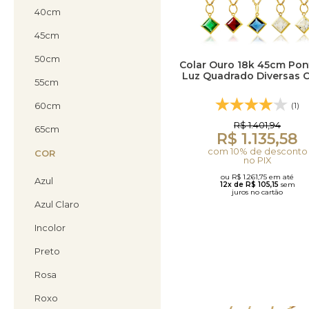
40cm
45cm
50cm
Colar Ouro 18k 45cm Pon
Luz Quadrado Diversas 
55cm
60cm
(1)
R$ 1.401,94
65cm
R$ 1.135,58
com 10% de desconto
COR
no PIX
ou R$ 1.261,75 em até
Azul
12x de R$ 105,15
sem
juros no cartão
Azul Claro
Incolor
Preto
Rosa
Roxo