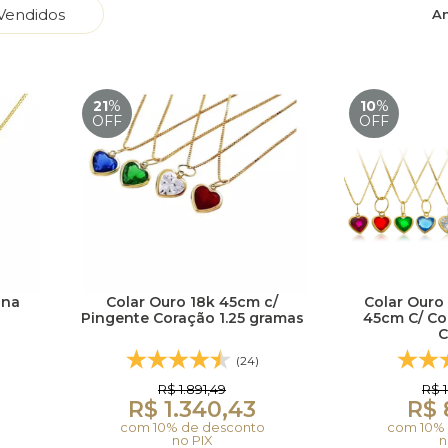
Vendidos
An
21
%
10
%
OFF
OFF
ana
Colar Ouro 18k 45cm c/
Colar Ouro
Pingente Coração 1.25 gramas
45cm C/ Co
C
(24)
R$ 1.891,49
R$ 
R$ 1.340,43
R$ 
com 10% de desconto
com 10% 
no PIX
n