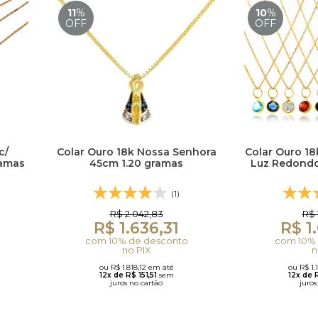
11
%
10
%
OFF
OFF
c/
Colar Ouro 18k Nossa Senhora
Colar Ouro 1
ramas
45cm 1.20 gramas
Luz Redondo
(1)
R$ 2.042,83
R$ 
R$ 1.636,31
R$ 1
com 10% de desconto
com 10% 
no PIX
n
ou R$ 1.818,12 em até
ou R$ 1.
12x de R$ 151,51
sem
12x de 
juros no cartão
juros