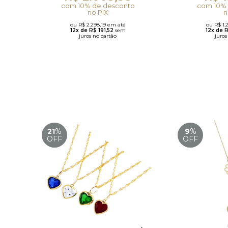
com 10% de desconto
com 10% 
no PIX
n
ou R$ 2.298,19 em até
ou R$ 1.
12x de R$ 191,52
sem
12x de 
juros no cartão
juros
21
%
9
%
OFF
OFF