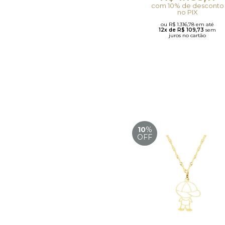
com 10% de desconto
no PIX
ou R$ 1.316,78 em até
12x de R$ 109,73
sem
juros no cartão
10
%
OFF