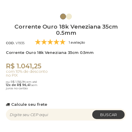
Corrente Ouro 18k Veneziana 35cm
0.5mm
1 avaliação
COD.
V1935
Corrente Ouro 18k Veneziana 35cm 0.5mm
R$ 1.041,25
com 10% de desconto
no PIX
ou R$ 1.156,94 em até
12x de R$ 96,41
sem
juros no cartão
Calcule seu frete
BUSCAR