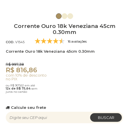
Corrente Ouro 18k Veneziana 45cm
0.30mm
16 avaliações
COD.
V1545
Corrente Ouro 18k Veneziana 45cm 0.30mm
R$ 997,38
R$ 816,86
com 10% de desconto
no PIX
ou R$ 907,62 em até
12x de R$ 75,64
sem
juros no cartão
Calcule seu frete
BUSCAR