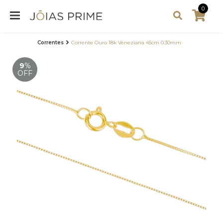
0
Correntes
Corrente Ouro 18k Veneziana 45cm 0.30mm
9
%
OFF