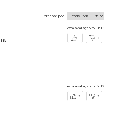
ordenar por
esta avaliação foi útil?
1
0
mei!
esta avaliação foi útil?
0
0