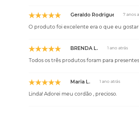
Geraldo Rodrigues da Cost
7 anos a
O produto foi excelente era o que eu gosta
BRENDA L.
1 ano atrás
Todos os três produtos foram para present
Maria L.
1 ano atrás
Linda! Adorei meu cordão , precioso.