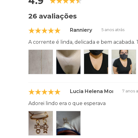
4.9
26 avaliações
Ranniery
5 anos atrás
A corrente é linda, delicada e bem acabada
Lucia Helena Monteiro
7 anos a
Adorei lindo era o que esperava