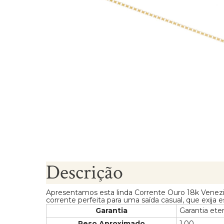
Brincos Segundo Furo
Descrição
Apresentamos esta linda Corrente Ouro 18k Vene
corrente perfeita para uma saída casual, que exija es
Garantia
Garantia ete
Peso Aproximado
1.00