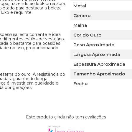
upa, trazendo ao look uma aura
Metal
jetado para destacar a beleza
luxo e requinte.
Gênero
Malha
ssura, esta corrente é ideal
Cor do Ouro
ferentes estilos de vestuário.
icada o bastante para ocasiões
Peso Aproximado
idade no uso, proporcionando
Largura Aproximada
Espessura Aproximada
Tamanho Aproximado
eterna do ouro. A resistência do
radas, garantindo longa
eça é investir em qualidade e
Fecho
da por gerações.
Este produto ainda não tem avaliações