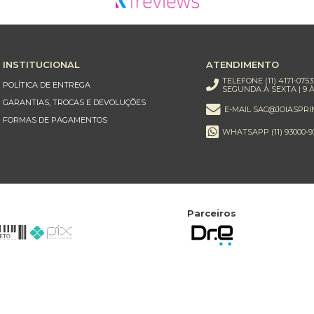
INSTITUCIONAL
ATENDIMENTO
TELEFONE (11) 4171-0753
POLÍTICA DE ENTREGA
SEGUNDA À SEXTA | 9 À
GARANTIAS, TROCAS E DEVOLUÇÕES
E-MAIL SAC@JOIASPRI
FORMAS DE PAGAMENTOS
WHATSAPP (11) 93000-9
Parceiros