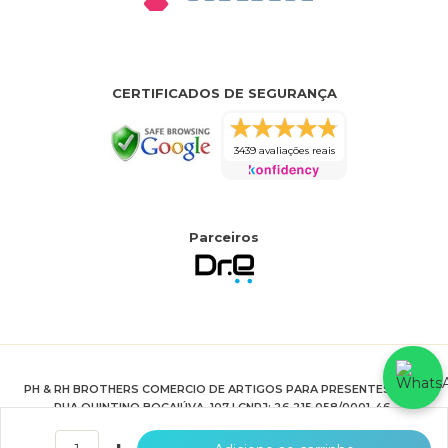
CERTIFICADOS DE SEGURANÇA
3439 avaliações reais
Parceiros
PH & RH BROTHERS COMERCIO DE ARTIGOS PARA PRESENTES LTDA
RUA QUINTINO BOCAIÚVA, 107 | CNPJ: 26.215.058/0001-46.
HTTPS://WWW.JOIASPRIME.COM.BR