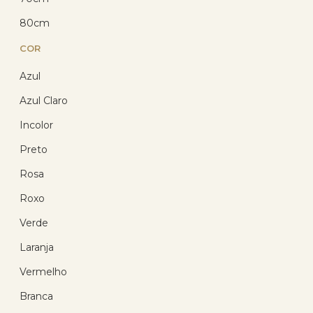
ou R$ 77,00 em até
12x de R$ 6,42
sem
80cm
juros no cartão
COR
Azul
Azul Claro
21
%
OFF
Incolor
Preto
Rosa
Roxo
Verde
Laranja
Corrente Ouro 18k Cartie
Americana 50cm 0.75 gramas
Vermelho
Branca
(27)