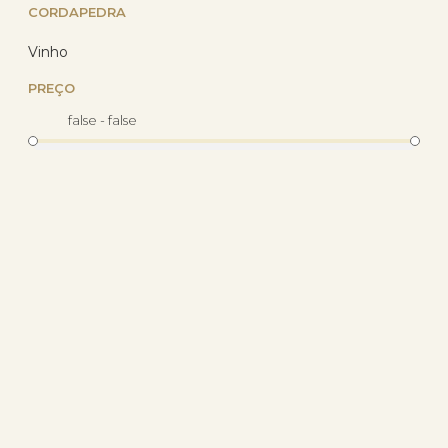
R$ 1.453,64
CORDAPEDRA
R$ 1.030,14
com 10% de desconto
Vinho
no PIX
ou R$ 1.144,60 em até
PREÇO
12x de R$ 95,38
sem
juros no cartão
false - false
14
%
OFF
Corrente Prata 925 Veneziana