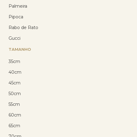
Palmeira
Pipoca
Rabo de Rato
Gucci
TAMANHO
35cm
40cm
45cm
50cm
Corrente Prata Cartier 60cm
1.0mm Prata 925
55cm
(14)
60cm
R$ 69,30
65cm
com 10% de desconto
no PIX
70cm