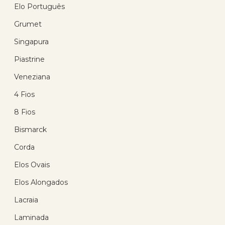
Elo Português
14
%
Grumet
OFF
Singapura
Piastrine
Veneziana
4 Fios
8 Fios
Corrente Prata 925 Veneziana
Bismarck
40cm 1.20 gramas
Corda
(17)
Elos Ovais
R$ 92,29
R$ 71,44
Elos Alongados
com 10% de desconto
no PIX
Lacraia
ou R$ 79,37 em até
12x de R$ 6,61
sem
Laminada
juros no cartão