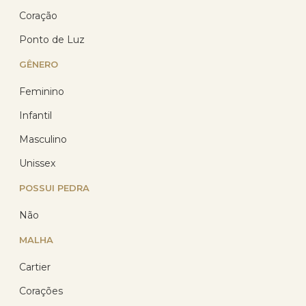
Coração
Ponto de Luz
GÊNERO
Feminino
Infantil
Corrente Prata Veneziana
60cm 0.60mm Prata 925
Masculino
(11)
Unissex
R$ 100,94
POSSUI PEDRA
R$ 79,95
com 10% de desconto
Não
no PIX
ou R$ 88,83 em até
MALHA
12x de R$ 7,40
sem
juros no cartão
Cartier
Corações