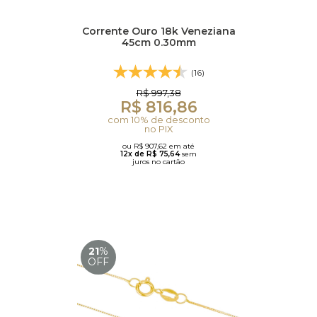
Corrente Ouro 18k Veneziana
45cm 0.30mm
(16)
R$ 997,38
R$ 816,86
com 10% de desconto
no PIX
ou R$ 907,62 em até
12x de R$ 75,64
sem
juros no cartão
21
%
OFF