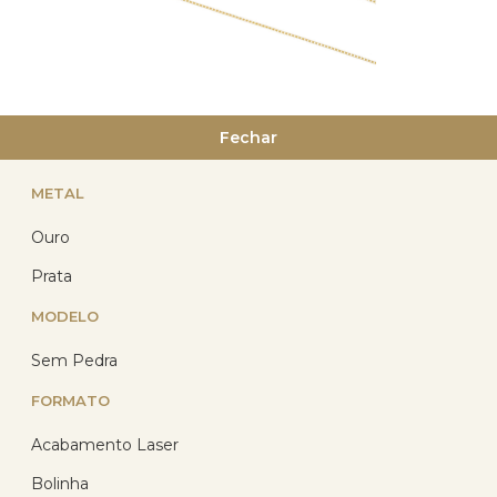
Corrente Ouro 18k Veneziana
Fechar
45cm 1.00 grama
(54)
METAL
R$ 1.868,13
Ouro
R$ 1.323,88
com 10% de desconto
Prata
no PIX
ou R$ 1.470,97 em até
MODELO
12x de R$ 122,58
sem
juros no cartão
Sem Pedra
FORMATO
Acabamento Laser
12
%
Bolinha
OFF