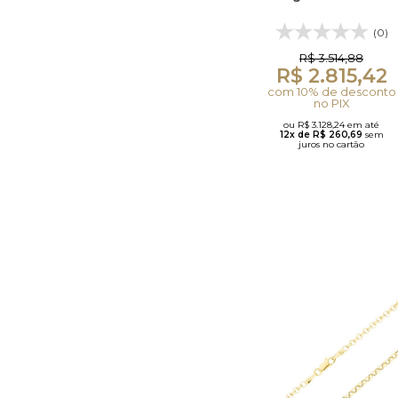
(0)
R$ 3.514,88
R$ 2.815,42
com 10% de desconto
no PIX
ou R$ 3.128,24 em até
12x de R$ 260,69
sem
juros no cartão