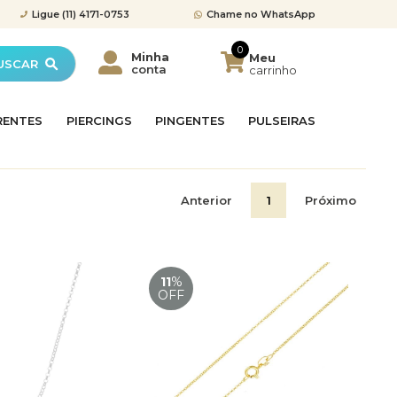
Ligue
(11) 4171-0753
Chame no
WhatsApp
0
Minha
Meu
USCAR
conta
carrinho
RENTES
PIERCINGS
PINGENTES
PULSEIRAS
o
eiro
so
umet
 Umbigo de Ouro
Letra
met
Anel de Compromisso
Brincos com Pedras
Colar Terço
Corrente Piastrine
Piercing Orelha Cartilagem
Pingente de Pedras
Pulseira Religiosa
Anterior
1
Próximo
Aliança
érolas
 Coração
dalha
 Prata
Meia Aliança
Brincos de Zircônia
Escapulários
Pingente Menina
Pulseiras Femininas
neziana
Correntes em Ouro
11
%
OFF
des
igiosos
ro Feminina
Brincos Infantil
Pingentes Coração
Pulseiras Ouro Masculina
emininas
Correntes Masculinas
o de Luz
m Prata
Brincos Quadrado