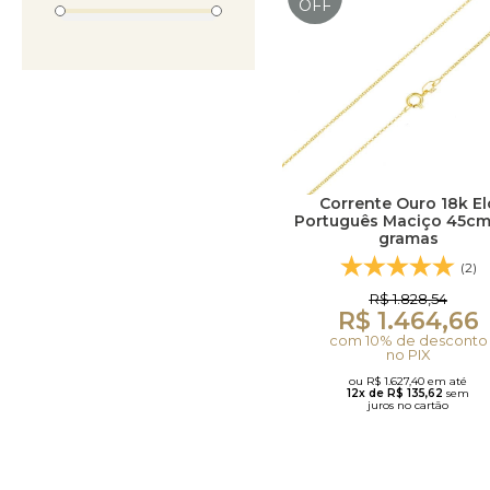
OFF
Corrente Ouro 18k El
Português Maciço 45cm 
gramas
(2)
R$ 1.828,54
R$ 1.464,66
com 10% de desconto
no PIX
ou R$ 1.627,40 em até
12x de R$ 135,62
sem
juros no cartão