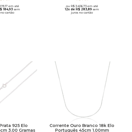
219,17 em até
ou R$ 3.406,73 em até
R$ 184,93
sem
12x de R$ 283,89
sem
 no cartão
juros no cartão
Prata 925 Elo
Corrente Ouro Branco 18k Elo
5cm 3.00 Gramas
Português 45cm 1.00mm