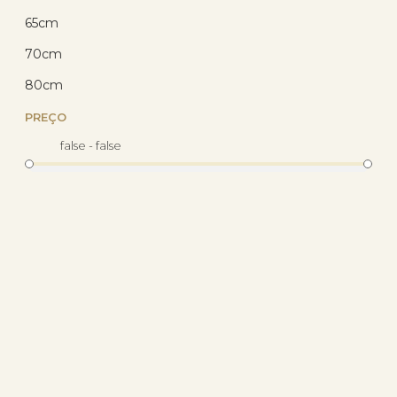
65cm
70cm
80cm
PREÇO
false - false
Corrente Prata Grumet 45cm
0.80mm Prata 925
(6)
R$ 63,00
com 10% de desconto
no PIX