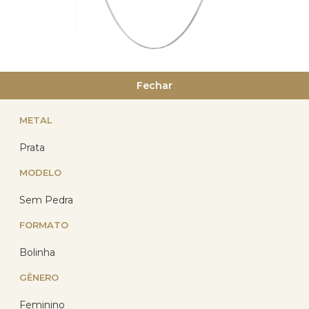
Corrente Prata 925 Veneziana
Fechar
40cm 1.20 gramas
METAL
(17)
R$ 92,29
Prata
R$ 71,44
com 10% de desconto
MODELO
no PIX
ou R$ 79,37 em até
Sem Pedra
12x de R$ 6,61
sem
juros no cartão
FORMATO
Bolinha
GÊNERO
Feminino