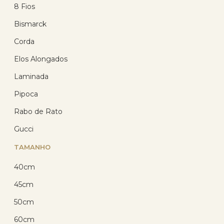
8 Fios
14
%
OFF
Bismarck
Corda
Elos Alongados
Laminada
Pipoca
Rabo de Rato
Corrente Prata 925 Veneziana
45cm 1.30 gramas
Gucci
TAMANHO
(15)
R$ 99,98
40cm
R$ 77,39
com 10% de desconto
45cm
no PIX
ou R$ 85,98 em até
50cm
12x de R$ 7,17
sem
juros no cartão
60cm