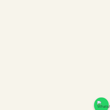
Plataforma
Criação
CERTIFICADOS DE SEGURANÇA
3439 avaliações reais