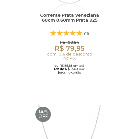
Corrente Prata Veneziana
60cm 0.60mm Prata 925
(11)
R$ 100,94
R$ 79,95
com 10% de desconto
no PIX
ou R$ 88,83 em até
12x de R$ 7,40
sem
juros no cartão
14
%
OFF