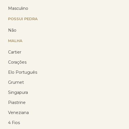
Masculino
POSSUI PEDRA
Não
MALHA
Cartier
Corrente Prata Cartier 60cm
1.0mm Prata 925
Corações
(14)
Elo Português
R$ 69,30
Grumet
com 10% de desconto
no PIX
Singapura
ou R$ 77,00 em até
12x de R$ 6,42
sem
juros no cartão
Piastrine
Veneziana
4 Fios