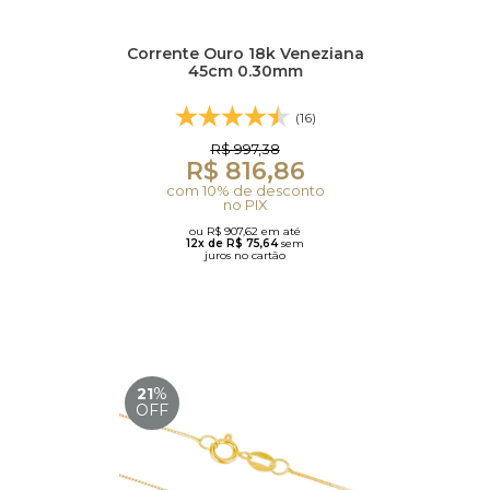
Corrente Ouro 18k Veneziana
45cm 0.30mm
(16)
R$ 997,38
R$ 816,86
com 10% de desconto
no PIX
ou R$ 907,62 em até
12x de R$ 75,64
sem
juros no cartão
21
%
OFF