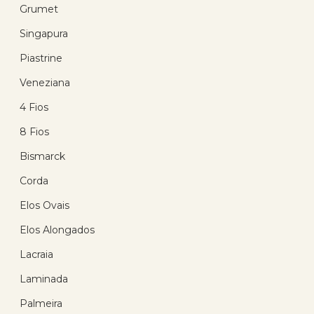
Grumet
21
%
Singapura
OFF
Piastrine
Veneziana
4 Fios
8 Fios
Bismarck
Corrente Ouro 18k Cartie
Corda
Americana 50cm 0.75 gramas
Elos Ovais
(27)
Elos Alongados
R$ 1.453,64
R$ 1.030,14
Lacraia
com 10% de desconto
no PIX
Laminada
ou R$ 1.144,60 em até
12x de R$ 95,38
sem
Palmeira
juros no cartão