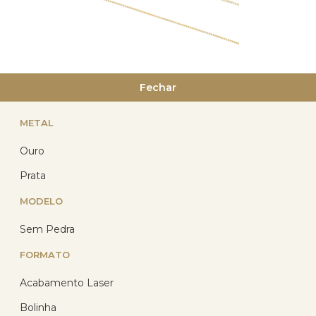
Corrente Ouro 18k Veneziana
Fechar
45cm 1.00 grama
METAL
(54)
R$ 1.868,13
Ouro
R$ 1.323,88
com 10% de desconto
Prata
no PIX
ou R$ 1.470,97 em até
MODELO
12x de R$ 122,58
sem
juros no cartão
Sem Pedra
FORMATO
Acabamento Laser
14
%
Bolinha
OFF