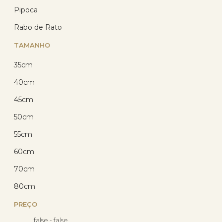
Pipoca
Rabo de Rato
TAMANHO
14
%
OFF
35cm
40cm
45cm
50cm
55cm
60cm
Corrente Prata 925 Veneziana
45cm 1.30 gramas
70cm
80cm
(15)
R$ 99,98
PREÇO
R$ 77,39
com 10% de desconto
false - false