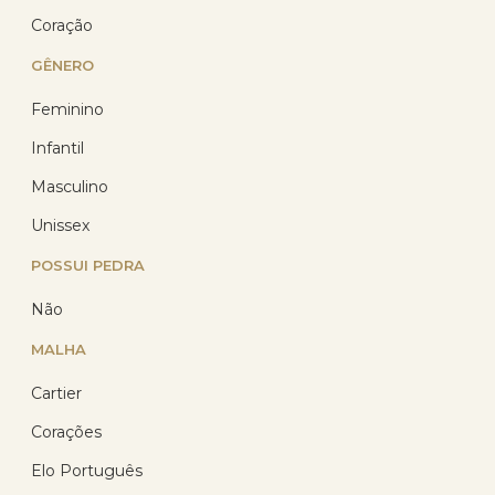
Coração
GÊNERO
Feminino
Infantil
Masculino
Corrente Prata 925 Veneziana
40cm 1.20 gramas
Unissex
POSSUI PEDRA
(17)
R$ 92,29
Não
R$ 71,44
com 10% de desconto
MALHA
no PIX
ou R$ 79,37 em até
Cartier
12x de R$ 6,61
sem
juros no cartão
Corações
Elo Português