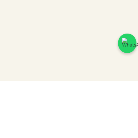
CERTIFICADOS DE SEGURANÇA
3439 avaliações reais
Parceiros
PH & RH BROTHERS COMERCIO DE ARTIGOS PARA PRESENTES LTDA
RUA QUINTINO BOCAIÚVA, 107 | CNPJ: 26.215.058/0001-46.
HTTPS://WWW.JOIASPRIME.COM.BR