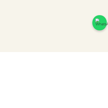
CERTIFICADOS DE SEGURANÇA
Parceiros
PH & RH BROTHERS COMERCIO DE ARTIGOS PARA PRESENTES LTDA
RUA QUINTINO BOCAIÚVA, 107 | CNPJ: 26.215.058/0001-46.
HTTPS://WWW.JOIASPRIME.COM.BR