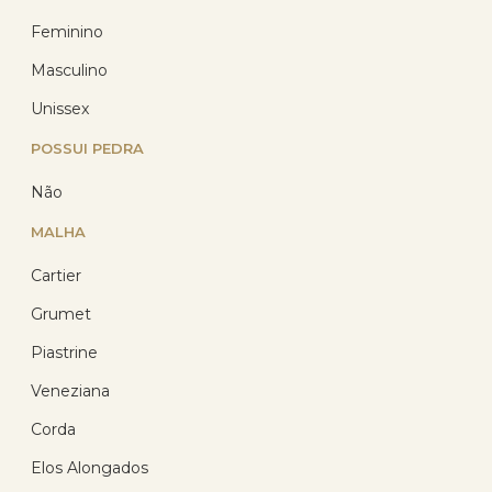
Feminino
Masculino
Unissex
POSSUI PEDRA
Corrente Ouro 18k Veneziana
Não
60cm 1.20 gramas
MALHA
(13)
Cartier
R$ 2.330,51
R$ 1.538,14
Grumet
com 10% de desconto
no PIX
Piastrine
ou R$ 1.709,04 em até
12x de R$ 142,42
sem
juros no cartão
Veneziana
Corda
Elos Alongados