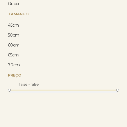
Gucci
TAMANHO
45cm
50cm
60cm
65cm
70cm
Corrente Prata Grumet 60cm
0.80mm Prata 925 AG2509760
PREÇO
(11)
false - false
R$ 78,75
com 10% de desconto
no PIX
ou R$ 87,50 em até
12x de R$ 7,29
sem
juros no cartão