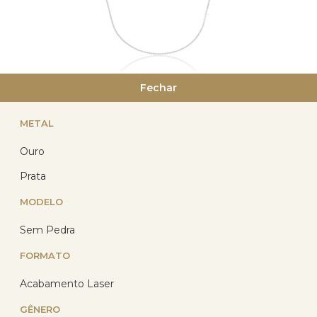
Corrente Prata Cartier 60cm
Fechar
1.0mm Prata 925
METAL
(14)
R$ 69,30
Ouro
com 10% de desconto
no PIX
Prata
ou R$ 77,00 em até
12x de R$ 6,42
sem
MODELO
juros no cartão
Sem Pedra
FORMATO
Acabamento Laser
27
%
OFF
GÊNERO