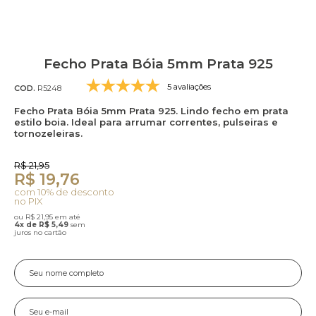
Fecho Prata Bóia 5mm Prata 925
5 avaliações
COD.
R5248
Fecho Prata Bóia 5mm Prata 925. Lindo fecho em prata
estilo boia. Ideal para arrumar correntes, pulseiras e
tornozeleiras.
R$ 21,95
R$ 19,76
com 10% de desconto
no PIX
ou R$ 21,95 em até
4x de R$ 5,49
sem
juros no cartão