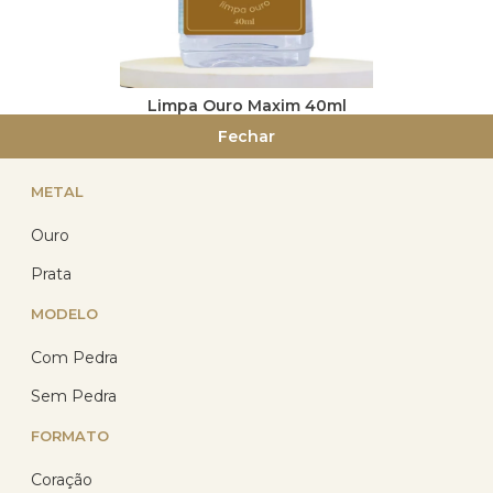
Limpa Ouro Maxim 40ml
(Somente envio PAC)
Fechar
(62)
METAL
R$ 14,40
com 10% de desconto
Ouro
no PIX
ou R$ 16,00 em até
Prata
3x de R$ 5,33
sem
juros no cartão
MODELO
Com Pedra
Sem Pedra
FORMATO
Coração