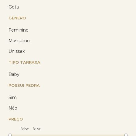
Gota
GÊNERO
Feminino
Masculino
Limpa Prata Maxim 40ml
(Somente envio PAC)
Unissex
TIPO TARRAXA
(31)
R$ 14,40
Baby
com 10% de desconto
no PIX
POSSUI PEDRA
ou R$ 16,00 em até
3x de R$ 5,33
sem
juros no cartão
Sim
Não
PREÇO
false - false