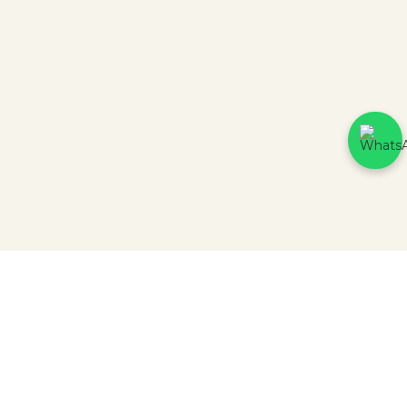
CERTIFICADOS DE SEGURANÇA
3439 avaliações reais
Parceiros
PH & RH BROTHERS COMERCIO DE ARTIGOS PARA PRESENTES LTDA
RUA QUINTINO BOCAIÚVA, 107 | CNPJ: 26.215.058/0001-46.
HTTPS://WWW.JOIASPRIME.COM.BR