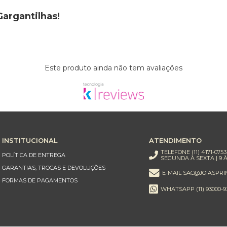
Gargantilhas!
Este produto ainda não tem avaliações
INSTITUCIONAL
ATENDIMENTO
TELEFONE (11) 4171-0753
POLÍTICA DE ENTREGA
SEGUNDA À SEXTA | 9 À
GARANTIAS, TROCAS E DEVOLUÇÕES
E-MAIL SAC@JOIASPRI
FORMAS DE PAGAMENTOS
WHATSAPP (11) 93000-9