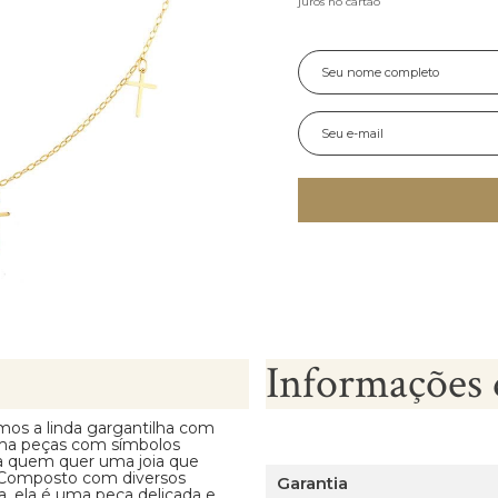
juros no cartão
Informações 
mos a linda gargantilha com
ama peças com símbolos
ra quem quer uma joia que
. Composto com diversos
Garantia
, ela é uma peça delicada e