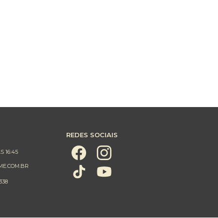
REDES SOCIAIS
S 16:45
ME.COM.BR
338