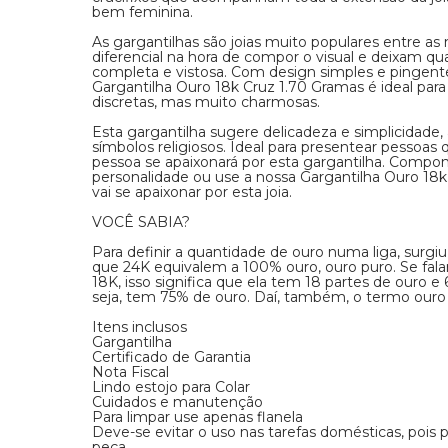
bem feminina.
As gargantilhas são joias muito populares entre 
diferencial na hora de compor o visual e deixam q
completa e vistosa. Com design simples e pingent
Gargantilha Ouro 18k Cruz 1.70 Gramas é ideal pa
discretas, mas muito charmosas.
Esta gargantilha sugere delicadeza e simplicidade
símbolos religiosos. Ideal para presentear pessoas
pessoa se apaixonará por esta gargantilha. Comp
personalidade ou use a nossa Gargantilha Ouro 18k
vai se apaixonar por esta joia.
VOCÊ SABIA?
Para definir a quantidade de ouro numa liga, surgiu
que 24K equivalem a 100% ouro, ouro puro. Se fal
18K, isso significa que ela tem 18 partes de ouro e
seja, tem 75% de ouro. Daí, também, o termo ouro
Itens inclusos
Gargantilha
Certificado de Garantia
Nota Fiscal
Lindo estojo para Colar
Cuidados e manutenção
Para limpar use apenas flanela
Deve-se evitar o uso nas tarefas domésticas, pois
peça