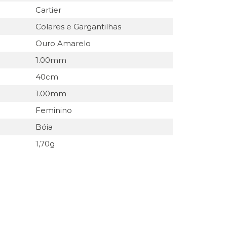
Cartier
Colares e Gargantilhas
Ouro Amarelo
1.00mm
40cm
1.00mm
Feminino
Bóia
1,70g