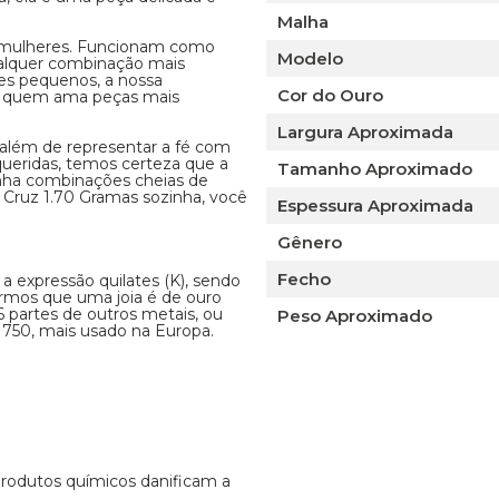
Malha
as mulheres. Funcionam como
Modelo
ualquer combinação mais
es pequenos, a nossa
Cor do Ouro
ra quem ama peças mais
Largura Aproximada
, além de representar a fé com
 queridas, temos certeza que a
Tamanho Aproximado
onha combinações cheias de
 Cruz 1.70 Gramas sozinha, você
Espessura Aproximada
Gênero
Fecho
 a expressão quilates (K), sendo
armos que uma joia é de ouro
 6 partes de outros metais, ou
Peso Aproximado
 750, mais usado na Europa.
 produtos químicos danificam a