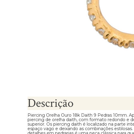
Brincos Segundo Furo
Descrição
Piercing Orelha Ouro 18k Daith 9 Pedras 10mm. A
piercing de orelha daith, com formato redondo e d
superior. Os piercing daith é localizado na parte i
espaço vago e deixando as combinações estilosas.
detalhes em pedrarias é uma peça clássica para q