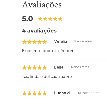
Avaliações
5.0
4 avaliações
Veraliz
2 anos atrás
Excelente produto. Adorei!
Leila
4 anos atrás
Joia linda e delicada adorei
Luana d.
10 meses atrás