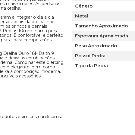
s mais simples. As pedrarias
Gênero
 na orelha.
Metal
ram a integrar o dia a dia
rsos locais da orelha, não
Tamanho Aproximado
om os brincos e demais
th 9 Pedras 10mm é uma peça
órios. É confortável e perfeito
Espessura Aproximada
 prata, para composições
Peso Aproximado
g Orelha Ouro 18k Daith 9
Possui Pedra
a e deixa as combinações
oderna. Combinar este piercing
Tipo da Pedra
nico e elegante, bem como
deixa a composição moderna.
ncríveis acessórios.
 produtos químicos danificam a