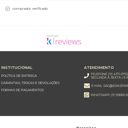
comprador verificado
INSTITUCIONAL
ATENDIMENTO
TELEFONE (11) 4171-0753
POLÍTICA DE ENTREGA
SEGUNDA À SEXTA | 9 À
GARANTIAS, TROCAS E DEVOLUÇÕES
E-MAIL SAC@JOIASPRI
FORMAS DE PAGAMENTOS
WHATSAPP (11) 93000-9
Parceiros