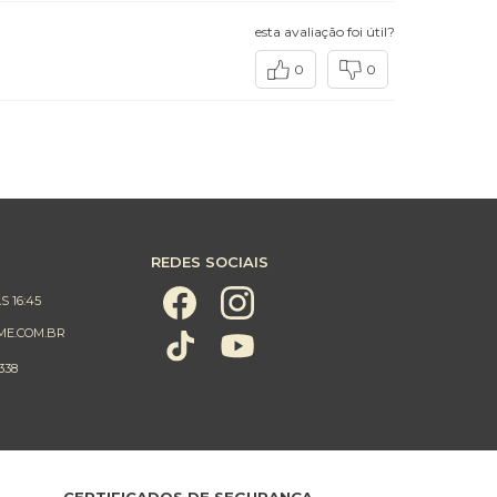
esta avaliação foi útil?
0
0
REDES SOCIAIS
S 16:45
ME.COM.BR
338
CERTIFICADOS DE SEGURANÇA