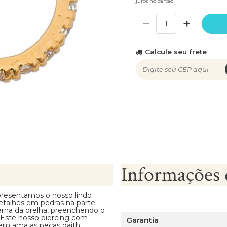
juros no cartão
−
+
Calcule seu frete
Informações 
presentamos o nosso lindo
etalhes em pedras na parte
nterna da orelha, preenchendo o
 Este nosso piercing com
Garantia
uem ama as peças daith,