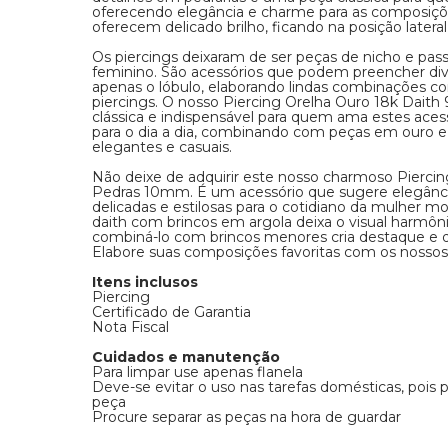
oferecendo elegância e charme para as composiçõe
oferecem delicado brilho, ficando na posição lateral
Os piercings deixaram de ser peças de nicho e passa
feminino. São acessórios que podem preencher dive
apenas o lóbulo, elaborando lindas combinações c
piercings. O nosso Piercing Orelha Ouro 18k Dai
clássica e indispensável para quem ama estes acess
para o dia a dia, combinando com peças em ouro e
elegantes e casuais.
Não deixe de adquirir este nosso charmoso Piercin
Pedras 10mm. É um acessório que sugere elegânci
delicadas e estilosas para o cotidiano da mulher m
daith com brincos em argola deixa o visual harmô
combiná-lo com brincos menores cria destaque e 
Elabore suas composições favoritas com os nossos i
Itens inclusos
Piercing
Certificado de Garantia
Nota Fiscal
Cuidados e manutenção
Para limpar use apenas flanela
Deve-se evitar o uso nas tarefas domésticas, pois
peça
Procure separar as peças na hora de guardar